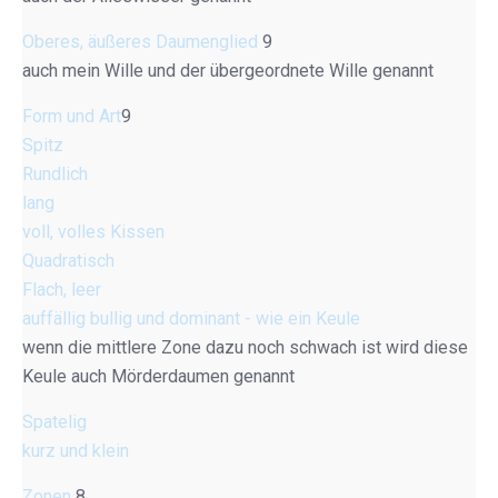
Oberes, äußeres Daumenglied
9
auch mein Wille und der übergeordnete Wille genannt
Form und Art
9
Spitz
Rundlich
lang
voll, volles Kissen
Quadratisch
Flach, leer
auffällig bullig und dominant - wie ein Keule
wenn die mittlere Zone dazu noch schwach ist wird diese
Keule auch Mörderdaumen genannt
Spatelig
kurz und klein
Zonen
8