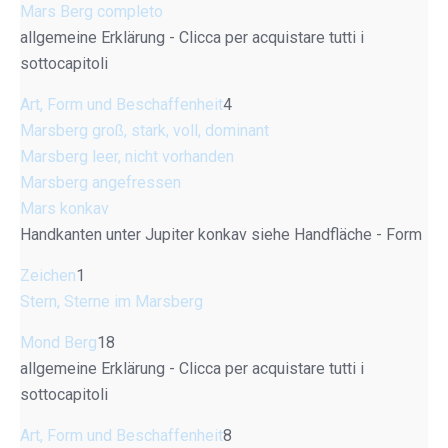
Mars Berg completo
allgemeine Erklärung - Clicca per acquistare tutti i
sottocapitoli
Art, Form und Beschaffenheit
4
Marsberg groß, stark, voll, dominant
Marsberg leer, nicht vorhanden
Marsberg angefressen
Mars konkav
Handkanten unter Jupiter konkav siehe Handfläche - Form
Zeichen
1
Stern, Sterne im Marsberg
Mond Berg
18
allgemeine Erklärung - Clicca per acquistare tutti i
sottocapitoli
Art, Form und Beschaffenheit
8