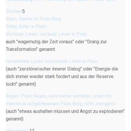
Zeichen
5
Stern, Sterne im Pluto Berg
Gitter, Gitter in Pluto
Vertikale Linien: vertikale Linien in Pluto
auch "wagemutig der Zeit voraus" oder "Drang zur
Transformation" genannt
Horizontale Linien: horizontale Linien in Pluto
(auch "zerstörerischer innerer Dialog" oder "Energie die
dich immer wieder stark fordert und aus der Reserve
lockt" genannt)
Regen: Pluto Regen, viele kleine vertikale Linien mit
manchmal aufgeblasenem Pluto Berg, nicht zwingend
(auch "etwas aushalten müssen und Angst zu explodieren"
genannt)
Venusberg
12