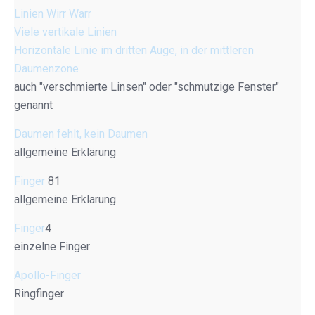
Linien Wirr Warr
Viele vertikale Linien
Horizontale Linie im dritten Auge, in der mittleren
Daumenzone
auch "verschmierte Linsen" oder "schmutzige Fenster"
genannt
Daumen fehlt, kein Daumen
allgemeine Erklärung
Finger
81
allgemeine Erklärung
Finger
4
einzelne Finger
Apollo-Finger
Ringfinger