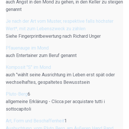
auch Angst in den Mond zu gehen, in den Keller zu steigen
genannt
Je nach der Art vom Muster, respektive falls höchster
Wert*, mit zum Lebenszweck zu zählen
Siehe Fingerprintbewertung nach Richard Unger
Pfauenauge im Mond
auch Entertainer zum Beruf genannt
Komposit "S" im Mond
auch "wählt seine Ausrichtung im Leben erst spät oder
wechselhaftes, gespaltetes Bewusstsein
Pluto-Berg
6
allgemeine Erklärung - Clicca per acquistare tutti i
sottocapitoli
Art, Form und Beschaffenheit
1
Ausbuchtung, vom Pluto Berg, am Äußeren Hand Rand