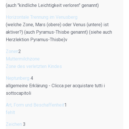
(auch "kindliche Leichtigkeit verloren" genannt)
Horizontale Trennung im Venusberg
(welche Zone, Mars (obere) oder Venus (untere) ist
aktiver?) (auch Pyramus-Thisbe genannt) (siehe auch
Herzlektion Pyramus-Thisbe)v
Zonen
2
Muttermilchzone
Zone des verletzten Kindes
Neptunberg
4
allgemeine Erklärung - Clicca per acquistare tutti i
sottocapitoli
Art, Form und Beschaffenheit
1
fehlt
Zeichen
3