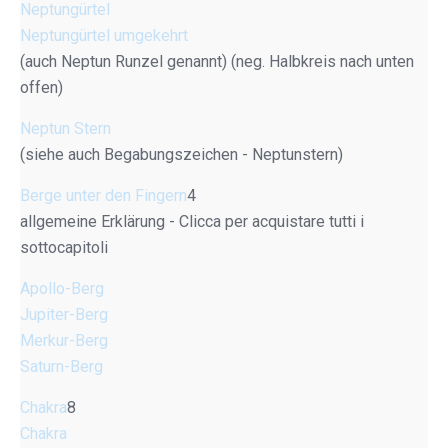
Neptungürtel
Neptungürtel umgekehrt
(auch Neptun Runzel genannt) (neg. Halbkreis nach unten
offen)
Neptun Stern
(siehe auch Begabungszeichen - Neptunstern)
Berge unter den Fingern
4
allgemeine Erklärung - Clicca per acquistare tutti i
sottocapitoli
Apollo-Berg
Jupiter-Berg
Merkur-Berg
Saturn-Berg
Chakra
8
Chakra