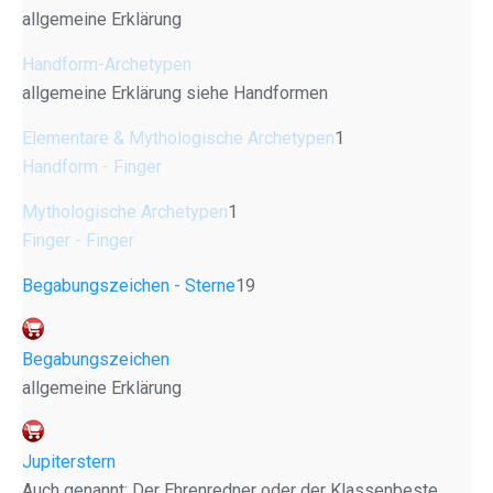
allgemeine Erklärung
Handform-Archetypen
allgemeine Erklärung siehe Handformen
Elementare & Mythologische Archetypen
1
Handform - Finger
Mythologische Archetypen
1
Finger - Finger
Begabungszeichen - Sterne
19
Begabungszeichen
allgemeine Erklärung
Jupiterstern
Auch genannt: Der Ehrenredner oder der Klassenbeste