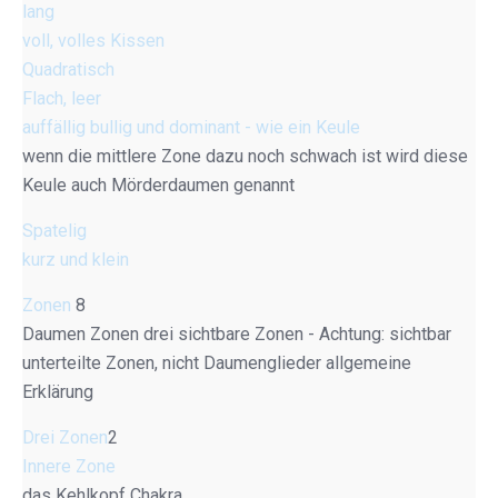
lang
voll, volles Kissen
Quadratisch
Flach, leer
auffällig bullig und dominant - wie ein Keule
wenn die mittlere Zone dazu noch schwach ist wird diese
Keule auch Mörderdaumen genannt
Spatelig
kurz und klein
Zonen
8
Daumen Zonen drei sichtbare Zonen - Achtung: sichtbar
unterteilte Zonen, nicht Daumenglieder allgemeine
Erklärung
Drei Zonen
2
Innere Zone
das Kehlkopf Chakra