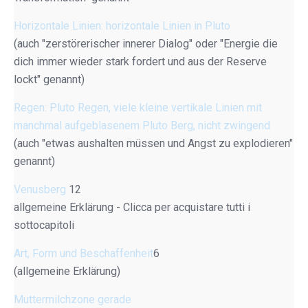
Horizontale Linien: horizontale Linien in Pluto
(auch "zerstörerischer innerer Dialog" oder "Energie die
dich immer wieder stark fordert und aus der Reserve
lockt" genannt)
Regen: Pluto Regen, viele kleine vertikale Linien mit
manchmal aufgeblasenem Pluto Berg, nicht zwingend
(auch "etwas aushalten müssen und Angst zu explodieren"
genannt)
Venusberg
12
allgemeine Erklärung - Clicca per acquistare tutti i
sottocapitoli
Art, Form und Beschaffenheit
6
(allgemeine Erklärung)
Muttermilchzone gerade