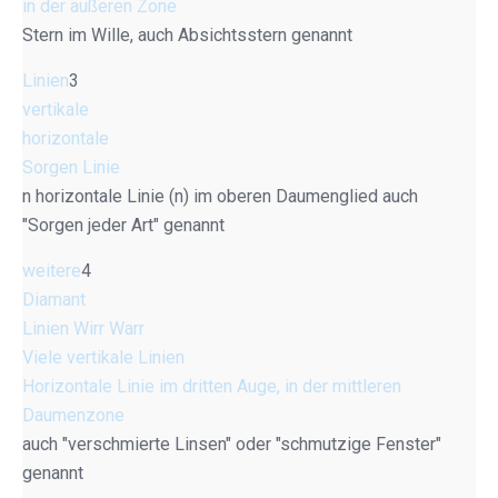
in der äußeren Zone
Stern im Wille, auch Absichtsstern genannt
Linien
3
vertikale
horizontale
Sorgen Linie
n horizontale Linie (n) im oberen Daumenglied auch
"Sorgen jeder Art" genannt
weitere
4
Diamant
Linien Wirr Warr
Viele vertikale Linien
Horizontale Linie im dritten Auge, in der mittleren
Daumenzone
auch "verschmierte Linsen" oder "schmutzige Fenster"
genannt