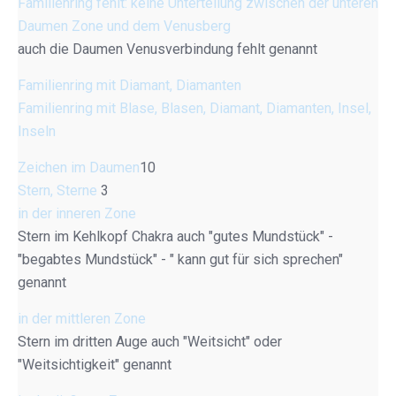
Familienring fehlt: keine Unterteilung zwischen der unteren
Daumen Zone und dem Venusberg
auch die Daumen Venusverbindung fehlt genannt
Familienring mit Diamant, Diamanten
Familienring mit Blase, Blasen, Diamant, Diamanten, Insel,
Inseln
Zeichen im Daumen
10
Stern, Sterne
3
in der inneren Zone
Stern im Kehlkopf Chakra auch "gutes Mundstück" -
"begabtes Mundstück" - " kann gut für sich sprechen"
genannt
in der mittleren Zone
Stern im dritten Auge auch "Weitsicht" oder
"Weitsichtigkeit" genannt