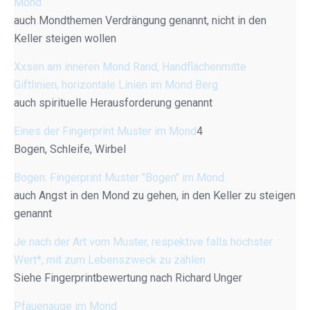
Mond
auch Mondthemen Verdrängung genannt, nicht in den
Keller steigen wollen
Xxsen am inneren Mond Rand, Handflächenmitte
Giftlinien, horizontale Linien im Mond Berg
auch spirituelle Herausforderung genannt
Eines der Fingerprint Muster im Mond
4
Bogen, Schleife, Wirbel
Bogen: Fingerprint Muster "Bogen" im Mond
auch Angst in den Mond zu gehen, in den Keller zu steigen
genannt
Je nach der Art vom Muster, respektive falls höchster
Wert*, mit zum Lebenszweck zu zählen
Siehe Fingerprintbewertung nach Richard Unger
Pfauenauge im Mond