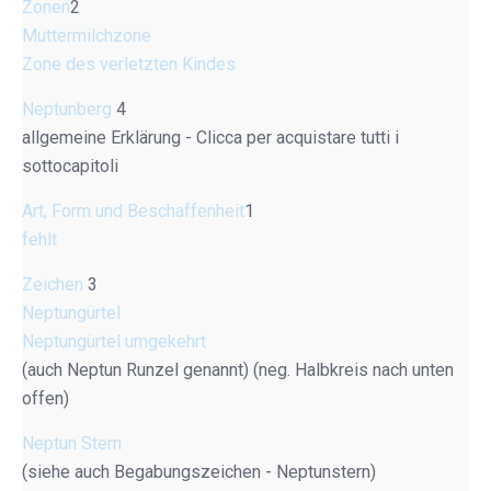
Zonen
2
Muttermilchzone
Zone des verletzten Kindes
Neptunberg
4
allgemeine Erklärung - Clicca per acquistare tutti i
sottocapitoli
Art, Form und Beschaffenheit
1
fehlt
Zeichen
3
Neptungürtel
Neptungürtel umgekehrt
(auch Neptun Runzel genannt) (neg. Halbkreis nach unten
offen)
Neptun Stern
(siehe auch Begabungszeichen - Neptunstern)