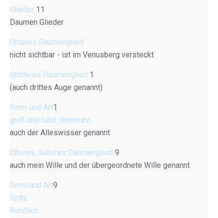
Glieder
11
Daumen Glieder
Unteres Daumenglied
nicht sichtbar - ist im Venusberg versteckt
Mittleres Daumenglied
1
(auch drittes Auge genannt)
Form und Art
1
groß und rund, dominant
auch der Alleswisser genannt
Oberes, äußeres Daumenglied
9
auch mein Wille und der übergeordnete Wille genannt
Form und Art
9
Spitz
Rundlich