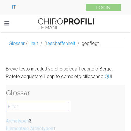
IT
Glossar
/
Haut
Beschaffenheit
gepflegt
Breve testo intruduttivo che spiega il capitolo Berge.
Potete acquistare il capito completo clliccando
QUI
Glossar
Archetypen
3
Elementare Archetypen
1