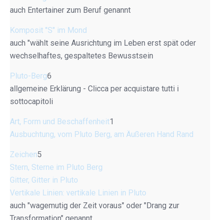
auch Entertainer zum Beruf genannt
Komposit "S" im Mond
auch "wählt seine Ausrichtung im Leben erst spät oder
wechselhaftes, gespaltetes Bewusstsein
Pluto-Berg
6
allgemeine Erklärung - Clicca per acquistare tutti i
sottocapitoli
Art, Form und Beschaffenheit
1
Ausbuchtung, vom Pluto Berg, am Äußeren Hand Rand
Zeichen
5
Stern, Sterne im Pluto Berg
Gitter, Gitter in Pluto
Vertikale Linien: vertikale Linien in Pluto
auch "wagemutig der Zeit voraus" oder "Drang zur
Transformation" genannt