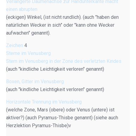
Verlängerte Daumenachse zur Handunterkante macht
einen abrupten
(eckigen) Winkel, (ist nicht rundlich). (auch "haben den
natürlichen Wecker in sich" oder "kann ohne Wecker
aufwachen" genannt).
Zeichen
4
Sterne im Venusberg
Stern im Venusberg in der Zone des verletzten Kindes
(auch "kindliche Leichtigkeit verloren" genannt)
Boxen, Gitter im Venusberg
(auch "kindliche Leichtigkeit verloren" genannt)
Horizontale Trennung im Venusberg
(welche Zone, Mars (obere) oder Venus (untere) ist
aktiver?) (auch Pyramus-Thisbe genannt) (siehe auch
Herzlektion Pyramus-Thisbe)v