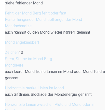
siehe fehlender Mond
Fehlt: der Mond Berg fehlt oder fast
Runter hängender Mond, tiefhängender Mond
Mondschmelze
auch "kannst du den Mond wieder nähren" genannt
Mond angeknabbert
Zeichen
10
Stern, Sterne im Mond Berg
Mondleere
auch leerer Mond, keine Linien im Mond oder Mond Tundra
genannt
Horizontale starke Linien im Mond
auch Giftlinien, Blockade der Mondenergie genannt
Horizontale Linien zwischen Pluto und Mond oder im