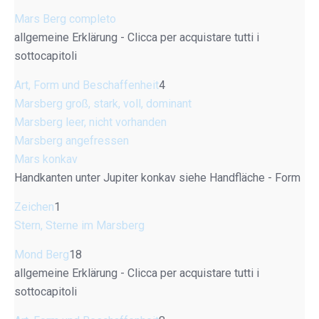
Mars Berg completo
allgemeine Erklärung - Clicca per acquistare tutti i
sottocapitoli
Art, Form und Beschaffenheit
4
Marsberg groß, stark, voll, dominant
Marsberg leer, nicht vorhanden
Marsberg angefressen
Mars konkav
Handkanten unter Jupiter konkav siehe Handfläche - Form
Zeichen
1
Stern, Sterne im Marsberg
Mond Berg
18
allgemeine Erklärung - Clicca per acquistare tutti i
sottocapitoli