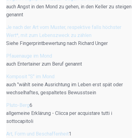
auch Angst in den Mond zu gehen, in den Keller zu steigen
genannt
Je nach der Art vom Muster, respektive falls höchster
Wert*, mit zum Lebenszweck zu zählen
Siehe Fingerprintbewertung nach Richard Unger
Pfauenauge im Mond
auch Entertainer zum Beruf genannt
Komposit "S" im Mond
auch "wählt seine Ausrichtung im Leben erst spät oder
wechselhaftes, gespaltetes Bewusstsein
Pluto-Berg
6
allgemeine Erklärung - Clicca per acquistare tutti i
sottocapitoli
Art, Form und Beschaffenheit
1