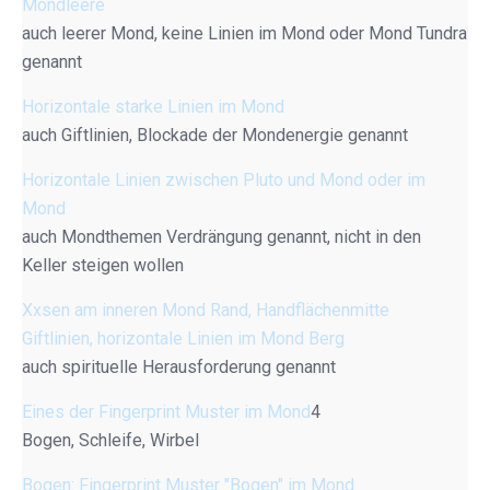
Mondleere
auch leerer Mond, keine Linien im Mond oder Mond Tundra
genannt
Horizontale starke Linien im Mond
auch Giftlinien, Blockade der Mondenergie genannt
Horizontale Linien zwischen Pluto und Mond oder im
Mond
auch Mondthemen Verdrängung genannt, nicht in den
Keller steigen wollen
Xxsen am inneren Mond Rand, Handflächenmitte
Giftlinien, horizontale Linien im Mond Berg
auch spirituelle Herausforderung genannt
Eines der Fingerprint Muster im Mond
4
Bogen, Schleife, Wirbel
Bogen: Fingerprint Muster "Bogen" im Mond