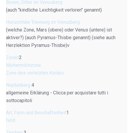
Boxen, Gitter im Venusberg
(auch "kindliche Leichtigkeit verloren" genannt)
Horizontale Trennung im Venusberg
(welche Zone, Mars (obere) oder Venus (untere) ist
aktiver?) (auch Pyramus-Thisbe genannt) (siehe auch
Herzlektion Pyramus-Thisbe)v
Zonen
2
Muttermilchzone
Zone des verletzten Kindes
Neptunberg
4
allgemeine Erklärung - Clicca per acquistare tutti i
sottocapitoli
Art, Form und Beschaffenheit
1
fehlt
Zeichen
3