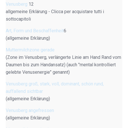
Venusberg
12
allgemeine Erklärung - Clicca per acquistare tutti i
sottocapitoli
Art, Form und Beschaffenheit
6
(allgemeine Erklärung)
Muttermilchzone gerade
(Zone im Venusberg, verlängerte Linie am Hand Rand vom
Daumen bis zum Handansatz) (auch "mental kontrolliert
gelebte Venusenergie" genannt)
Venusberg groß, stark, voll, dominant, schön rund,
auffallend sichtbar
(allgemeine Erklärung)
Venusberg angefressen
(allgemeine Erklärung)