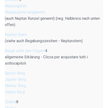
Neptungürtel
Neptungürtel umgekehrt
(auch Neptun Runzel genannt) (neg. Halbkreis nach unten
offen)
Neptun Stern
(siehe auch Begabungszeichen - Neptunstern)
Berge unter den Fingern
4
allgemeine Erklärung - Clicca per acquistare tutti i
sottocapitoli
Apollo-Berg
Jupiter-Berg
Merkur-Berg
Saturn-Berg
Chakra
8