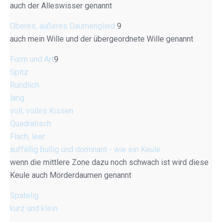
auch der Alleswisser genannt
Oberes, äußeres Daumenglied
9
auch mein Wille und der übergeordnete Wille genannt
Form und Art
9
Spitz
Rundlich
lang
voll, volles Kissen
Quadratisch
Flach, leer
auffällig bullig und dominant - wie ein Keule
wenn die mittlere Zone dazu noch schwach ist wird diese
Keule auch Mörderdaumen genannt
Spatelig
kurz und klein