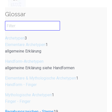
Glossar
Archetypen
3
Elementare Archetypen
1
allgemeine Erklärung
Handform-Archetypen
allgemeine Erklärung siehe Handformen
Elementare & Mythologische Archetypen
1
Handform - Finger
Mythologische Archetypen
1
Finger - Finger
Begabungszeichen - Sterne
19