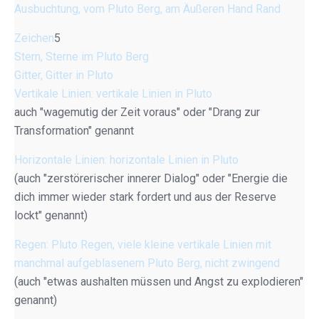
Ausbuchtung, vom Pluto Berg, am Äußeren Hand Rand
Zeichen
5
Stern, Sterne im Pluto Berg
Gitter, Gitter in Pluto
Vertikale Linien: vertikale Linien in Pluto
auch "wagemutig der Zeit voraus" oder "Drang zur
Transformation" genannt
Horizontale Linien: horizontale Linien in Pluto
(auch "zerstörerischer innerer Dialog" oder "Energie die
dich immer wieder stark fordert und aus der Reserve
lockt" genannt)
Regen: Pluto Regen, viele kleine vertikale Linien mit
manchmal aufgeblasenem Pluto Berg, nicht zwingend
(auch "etwas aushalten müssen und Angst zu explodieren"
genannt)