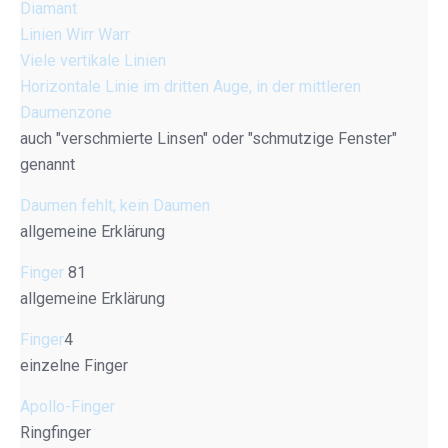
Diamant
Linien Wirr Warr
Viele vertikale Linien
Horizontale Linie im dritten Auge, in der mittleren
Daumenzone
auch "verschmierte Linsen" oder "schmutzige Fenster"
genannt
Daumen fehlt, kein Daumen
allgemeine Erklärung
Finger
81
allgemeine Erklärung
Finger
4
einzelne Finger
Apollo-Finger
Ringfinger