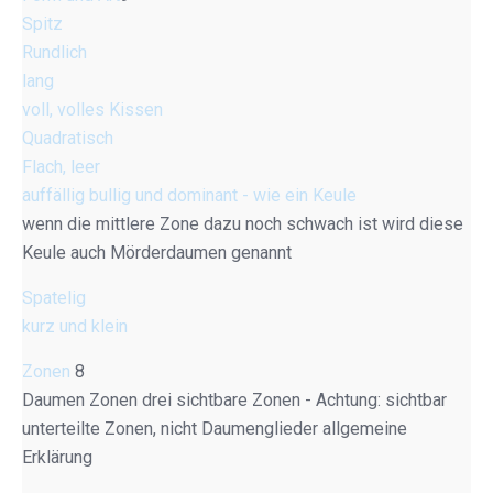
Spitz
Rundlich
lang
voll, volles Kissen
Quadratisch
Flach, leer
auffällig bullig und dominant - wie ein Keule
wenn die mittlere Zone dazu noch schwach ist wird diese
Keule auch Mörderdaumen genannt
Spatelig
kurz und klein
Zonen
8
Daumen Zonen drei sichtbare Zonen - Achtung: sichtbar
unterteilte Zonen, nicht Daumenglieder allgemeine
Erklärung