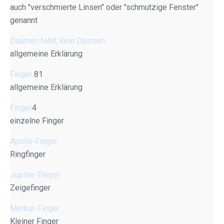
auch "verschmierte Linsen" oder "schmutzige Fenster"
genannt
Daumen fehlt, kein Daumen
allgemeine Erklärung
Finger
81
allgemeine Erklärung
Finger
4
einzelne Finger
Apollo-Finger
Ringfinger
Jupiter-Finger
Zeigefinger
Merkur-Finger
Kleiner Finger