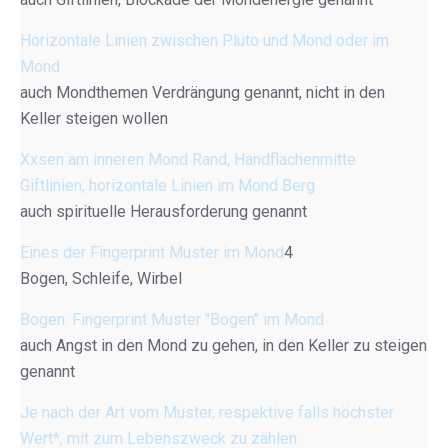
Horizontale Linien zwischen Pluto und Mond oder im
Mond
auch Mondthemen Verdrängung genannt, nicht in den
Keller steigen wollen
Xxsen am inneren Mond Rand, Handflächenmitte
Giftlinien, horizontale Linien im Mond Berg
auch spirituelle Herausforderung genannt
Eines der Fingerprint Muster im Mond
4
Bogen, Schleife, Wirbel
Bogen: Fingerprint Muster "Bogen" im Mond
auch Angst in den Mond zu gehen, in den Keller zu steigen
genannt
Je nach der Art vom Muster, respektive falls höchster
Wert*, mit zum Lebenszweck zu zählen