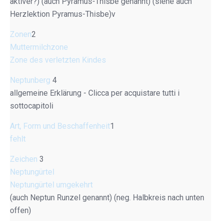
aktiver?) (auch Pyramus-Thisbe genannt) (siehe auch
Herzlektion Pyramus-Thisbe)v
Zonen
2
Muttermilchzone
Zone des verletzten Kindes
Neptunberg
4
allgemeine Erklärung - Clicca per acquistare tutti i
sottocapitoli
Art, Form und Beschaffenheit
1
fehlt
Zeichen
3
Neptungürtel
Neptungürtel umgekehrt
(auch Neptun Runzel genannt) (neg. Halbkreis nach unten
offen)