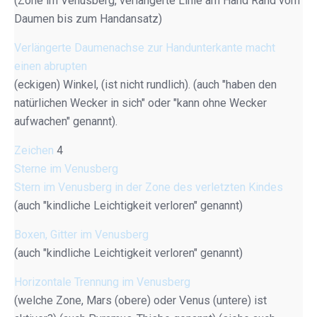
(Zone im Venusberg, verlängerte Linie am Hand Rand vom
Daumen bis zum Handansatz)
Verlängerte Daumenachse zur Handunterkante macht
einen abrupten
(eckigen) Winkel, (ist nicht rundlich). (auch "haben den
natürlichen Wecker in sich" oder "kann ohne Wecker
aufwachen" genannt).
Zeichen
4
Sterne im Venusberg
Stern im Venusberg in der Zone des verletzten Kindes
(auch "kindliche Leichtigkeit verloren" genannt)
Boxen, Gitter im Venusberg
(auch "kindliche Leichtigkeit verloren" genannt)
Horizontale Trennung im Venusberg
(welche Zone, Mars (obere) oder Venus (untere) ist