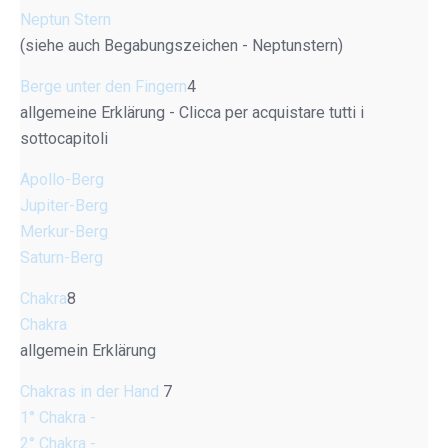
Neptun Stern
(siehe auch Begabungszeichen - Neptunstern)
Berge unter den Fingern
4
allgemeine Erklärung - Clicca per acquistare tutti i
sottocapitoli
Apollo-Berg
Jupiter-Berg
Merkur-Berg
Saturn-Berg
Chakra
8
Chakra
allgemein Erklärung
Chakras in der Hand
7
1° Chakra -
2° Chakra -