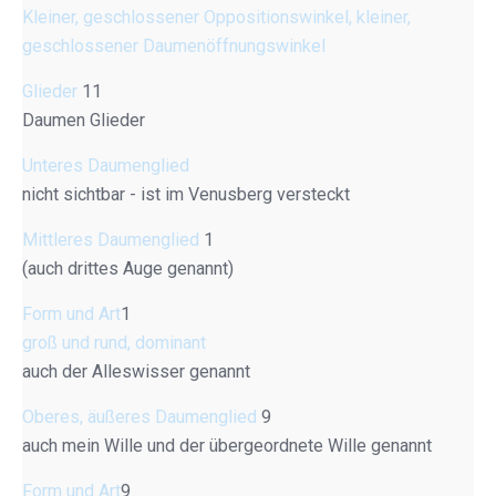
Kleiner, geschlossener Oppositionswinkel, kleiner,
geschlossener Daumenöffnungswinkel
Glieder
11
Daumen Glieder
Unteres Daumenglied
nicht sichtbar - ist im Venusberg versteckt
Mittleres Daumenglied
1
(auch drittes Auge genannt)
Form und Art
1
groß und rund, dominant
auch der Alleswisser genannt
Oberes, äußeres Daumenglied
9
auch mein Wille und der übergeordnete Wille genannt
Form und Art
9