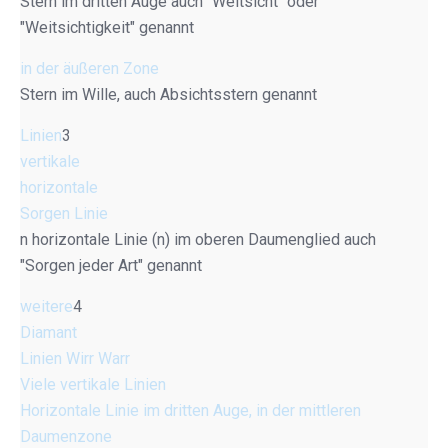
Stern im dritten Auge auch "Weitsicht" oder
"Weitsichtigkeit" genannt
in der äußeren Zone
Stern im Wille, auch Absichtsstern genannt
Linien
3
vertikale
horizontale
Sorgen Linie
n horizontale Linie (n) im oberen Daumenglied auch
"Sorgen jeder Art" genannt
weitere
4
Diamant
Linien Wirr Warr
Viele vertikale Linien
Horizontale Linie im dritten Auge, in der mittleren
Daumenzone