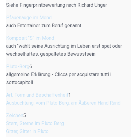
Siehe Fingerprintbewertung nach Richard Unger
Pfauenauge im Mond
auch Entertainer zum Beruf genannt
Komposit "S" im Mond
auch "wählt seine Ausrichtung im Leben erst spät oder
wechselhaftes, gespaltetes Bewusstsein
Pluto-Berg
6
allgemeine Erklärung - Clicca per acquistare tutti i
sottocapitoli
Art, Form und Beschaffenheit
1
Ausbuchtung, vom Pluto Berg, am Äußeren Hand Rand
Zeichen
5
Stern, Sterne im Pluto Berg
Gitter, Gitter in Pluto