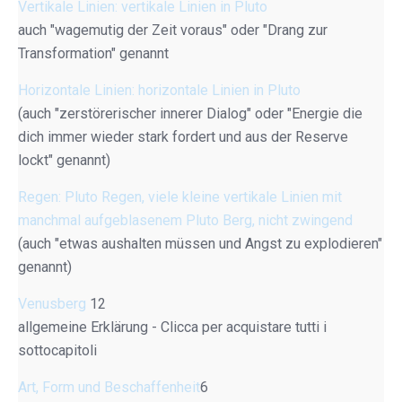
Vertikale Linien: vertikale Linien in Pluto
auch "wagemutig der Zeit voraus" oder "Drang zur
Transformation" genannt
Horizontale Linien: horizontale Linien in Pluto
(auch "zerstörerischer innerer Dialog" oder "Energie die
dich immer wieder stark fordert und aus der Reserve
lockt" genannt)
Regen: Pluto Regen, viele kleine vertikale Linien mit
manchmal aufgeblasenem Pluto Berg, nicht zwingend
(auch "etwas aushalten müssen und Angst zu explodieren"
genannt)
Venusberg
12
allgemeine Erklärung - Clicca per acquistare tutti i
sottocapitoli
Art, Form und Beschaffenheit
6