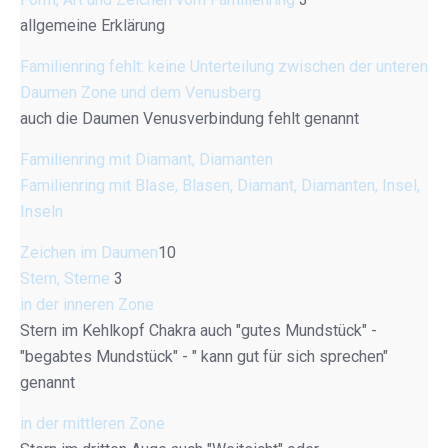
allgemeine Erklärung
Familienring fehlt: keine Unterteilung zwischen der unteren
Daumen Zone und dem Venusberg
auch die Daumen Venusverbindung fehlt genannt
Familienring mit Diamant, Diamanten
Familienring mit Blase, Blasen, Diamant, Diamanten, Insel,
Inseln
Zeichen im Daumen
10
Stern, Sterne
3
in der inneren Zone
Stern im Kehlkopf Chakra auch "gutes Mundstück" -
"begabtes Mundstück" - " kann gut für sich sprechen"
genannt
in der mittleren Zone