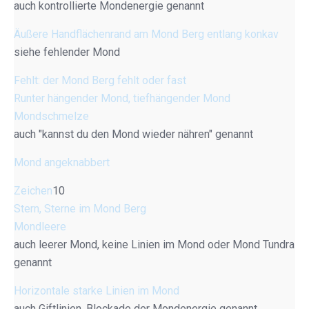
auch kontrollierte Mondenergie genannt
Äußere Handflächenrand am Mond Berg entlang konkav
siehe fehlender Mond
Fehlt: der Mond Berg fehlt oder fast
Runter hängender Mond, tiefhängender Mond
Mondschmelze
auch "kannst du den Mond wieder nähren" genannt
Mond angeknabbert
Zeichen
10
Stern, Sterne im Mond Berg
Mondleere
auch leerer Mond, keine Linien im Mond oder Mond Tundra
genannt
Horizontale starke Linien im Mond
auch Giftlinien, Blockade der Mondenergie genannt