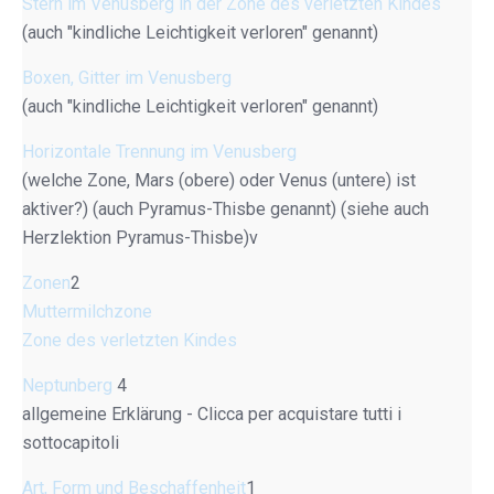
Stern im Venusberg in der Zone des verletzten Kindes
(auch "kindliche Leichtigkeit verloren" genannt)
Boxen, Gitter im Venusberg
(auch "kindliche Leichtigkeit verloren" genannt)
Horizontale Trennung im Venusberg
(welche Zone, Mars (obere) oder Venus (untere) ist
aktiver?) (auch Pyramus-Thisbe genannt) (siehe auch
Herzlektion Pyramus-Thisbe)v
Zonen
2
Muttermilchzone
Zone des verletzten Kindes
Neptunberg
4
allgemeine Erklärung - Clicca per acquistare tutti i
sottocapitoli
Art, Form und Beschaffenheit
1