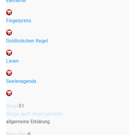
Elemente
Fingerprints
Goldlöckchen Regel
Linien
Seelenagenda
Berge
51
Berge, auch Hügel genannt
allgemeine Erklärung
Mars Berg
6