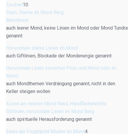
Zeichen
10
Stern, Sterne im Mond Berg
Mondleere
auch leerer Mond, keine Linien im Mond oder Mond Tundra
genannt
Horizontale starke Linien im Mond
auch Giftlinien, Blockade der Mondenergie genannt
Horizontale Linien zwischen Pluto und Mond oder im
Mond
auch Mondthemen Verdrängung genannt, nicht in den
Keller steigen wollen
Xxsen am inneren Mond Rand, Handflächenmitte
Giftlinien, horizontale Linien im Mond Berg
auch spirituelle Herausforderung genannt
Eines der Fingerprint Muster im Mond
4