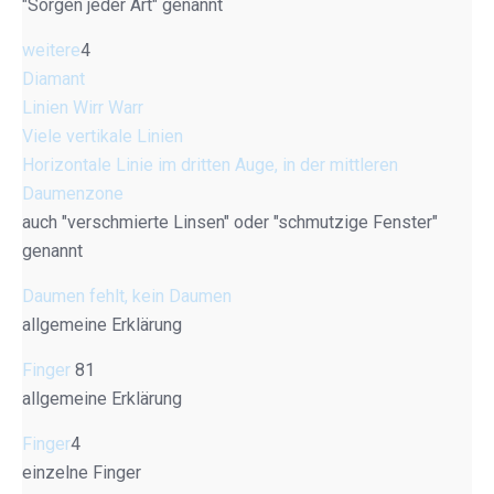
"Sorgen jeder Art" genannt
weitere
4
Diamant
Linien Wirr Warr
Viele vertikale Linien
Horizontale Linie im dritten Auge, in der mittleren
Daumenzone
auch "verschmierte Linsen" oder "schmutzige Fenster"
genannt
Daumen fehlt, kein Daumen
allgemeine Erklärung
Finger
81
allgemeine Erklärung
Finger
4
einzelne Finger