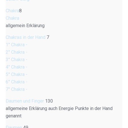
Chakra
8
Chakra
allgemein Erklärung
Chakras in der Hand
7
1° Chakra -
2° Chakra -
3° Chakra -
4° Chakra -
5° Chakra -
6° Chakra -
7° Chakra -
Daumen und Finger
130
allgemeine Erklärung auch Energie Punkte in der Hand
genannt
Daumen
49