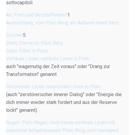
sottocapitoli
Art, Form und Beschaffenheit
1
Ausbuchtung, vom Pluto Berg, am Äußeren Hand Rand
Zeichen
5
Stern, Sterne im Pluto Berg
Gitter, Gitter in Pluto
Vertikale Linien: vertikale Linien in Pluto
auch "wagemutig der Zeit voraus" oder "Drang zur
Transformation" genannt
Horizontale Linien: horizontale Linien in Pluto
(auch "zerstörerischer innerer Dialog" oder "Energie die
dich immer wieder stark fordert und aus der Reserve
lockt" genannt)
Regen: Pluto Regen, viele kleine vertikale Linien mit
manchmal aufgeblasenem Pluto Berg, nicht zwingend