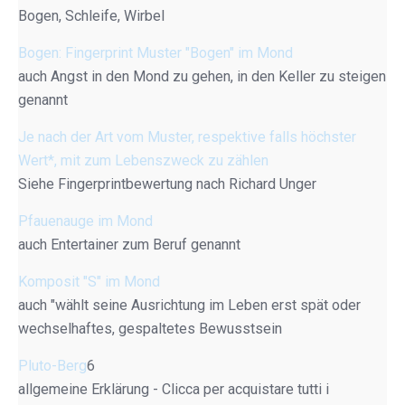
Bogen, Schleife, Wirbel
Bogen: Fingerprint Muster "Bogen" im Mond
auch Angst in den Mond zu gehen, in den Keller zu steigen
genannt
Je nach der Art vom Muster, respektive falls höchster
Wert*, mit zum Lebenszweck zu zählen
Siehe Fingerprintbewertung nach Richard Unger
Pfauenauge im Mond
auch Entertainer zum Beruf genannt
Komposit "S" im Mond
auch "wählt seine Ausrichtung im Leben erst spät oder
wechselhaftes, gespaltetes Bewusstsein
Pluto-Berg
6
allgemeine Erklärung - Clicca per acquistare tutti i