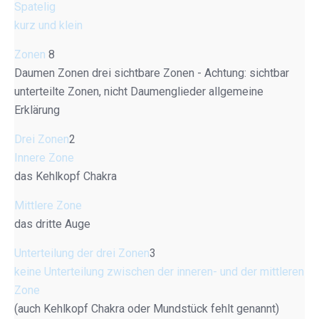
Spatelig
kurz und klein
Zonen
8
Daumen Zonen drei sichtbare Zonen - Achtung: sichtbar
unterteilte Zonen, nicht Daumenglieder allgemeine
Erklärung
Drei Zonen
2
Innere Zone
das Kehlkopf Chakra
Mittlere Zone
das dritte Auge
Unterteilung der drei Zonen
3
keine Unterteilung zwischen der inneren- und der mittleren
Zone
(auch Kehlkopf Chakra oder Mundstück fehlt genannt)