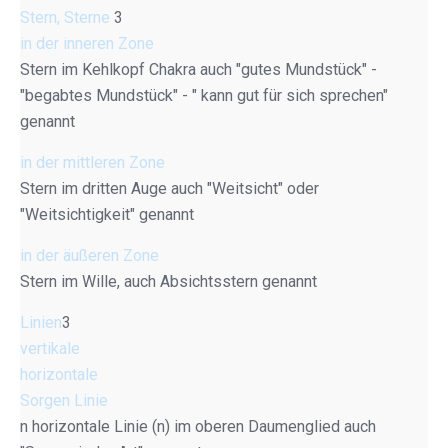
Stern, Sterne
3
in der inneren Zone
Stern im Kehlkopf Chakra auch "gutes Mundstück" -
"begabtes Mundstück" - " kann gut für sich sprechen"
genannt
in der mittleren Zone
Stern im dritten Auge auch "Weitsicht" oder
"Weitsichtigkeit" genannt
in der äußeren Zone
Stern im Wille, auch Absichtsstern genannt
Linien
3
vertikale
horizontale
Sorgen Linie
n horizontale Linie (n) im oberen Daumenglied auch