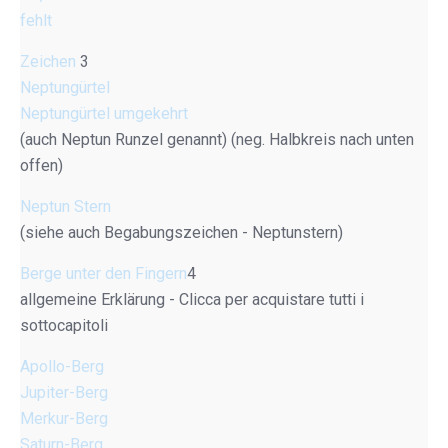
fehlt
Zeichen
3
Neptungürtel
Neptungürtel umgekehrt
(auch Neptun Runzel genannt) (neg. Halbkreis nach unten
offen)
Neptun Stern
(siehe auch Begabungszeichen - Neptunstern)
Berge unter den Fingern
4
allgemeine Erklärung - Clicca per acquistare tutti i
sottocapitoli
Apollo-Berg
Jupiter-Berg
Merkur-Berg
Saturn-Berg