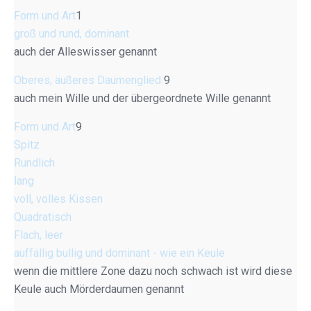
Form und Art
1
groß und rund, dominant
auch der Alleswisser genannt
Oberes, äußeres Daumenglied
9
auch mein Wille und der übergeordnete Wille genannt
Form und Art
9
Spitz
Rundlich
lang
voll, volles Kissen
Quadratisch
Flach, leer
auffällig bullig und dominant - wie ein Keule
wenn die mittlere Zone dazu noch schwach ist wird diese
Keule auch Mörderdaumen genannt