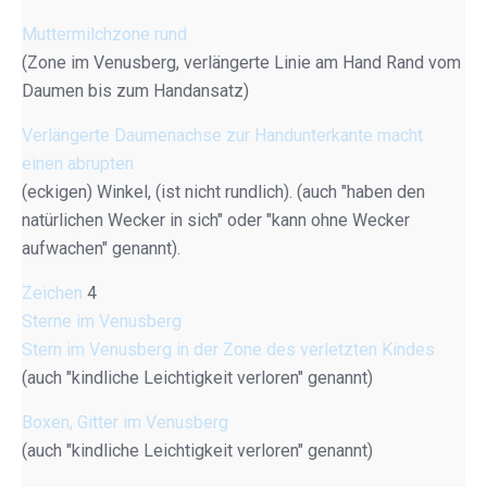
Muttermilchzone rund
(Zone im Venusberg, verlängerte Linie am Hand Rand vom
Daumen bis zum Handansatz)
Verlängerte Daumenachse zur Handunterkante macht
einen abrupten
(eckigen) Winkel, (ist nicht rundlich). (auch "haben den
natürlichen Wecker in sich" oder "kann ohne Wecker
aufwachen" genannt).
Zeichen
4
Sterne im Venusberg
Stern im Venusberg in der Zone des verletzten Kindes
(auch "kindliche Leichtigkeit verloren" genannt)
Boxen, Gitter im Venusberg
(auch "kindliche Leichtigkeit verloren" genannt)