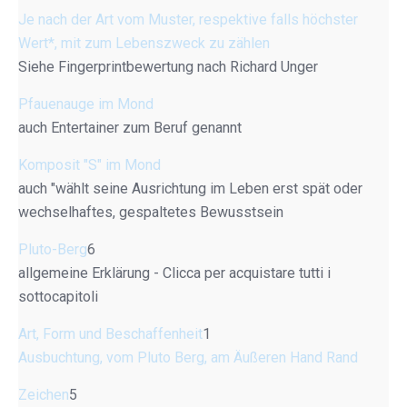
Je nach der Art vom Muster, respektive falls höchster
Wert*, mit zum Lebenszweck zu zählen
Siehe Fingerprintbewertung nach Richard Unger
Pfauenauge im Mond
auch Entertainer zum Beruf genannt
Komposit "S" im Mond
auch "wählt seine Ausrichtung im Leben erst spät oder
wechselhaftes, gespaltetes Bewusstsein
Pluto-Berg
6
allgemeine Erklärung - Clicca per acquistare tutti i
sottocapitoli
Art, Form und Beschaffenheit
1
Ausbuchtung, vom Pluto Berg, am Äußeren Hand Rand
Zeichen
5