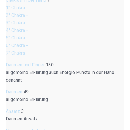
Chakras in der Hand
7
1° Chakra -
2° Chakra -
3° Chakra -
4° Chakra -
5° Chakra -
6° Chakra -
7° Chakra -
Daumen und Finger
130
allgemeine Erklärung auch Energie Punkte in der Hand
genannt
Daumen
49
allgemeine Erklärung
Ansatz
3
Daumen Ansatz