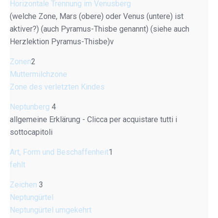
Horizontale Trennung im Venusberg
(welche Zone, Mars (obere) oder Venus (untere) ist
aktiver?) (auch Pyramus-Thisbe genannt) (siehe auch
Herzlektion Pyramus-Thisbe)v
Zonen
2
Muttermilchzone
Zone des verletzten Kindes
Neptunberg
4
allgemeine Erklärung - Clicca per acquistare tutti i
sottocapitoli
Art, Form und Beschaffenheit
1
fehlt
Zeichen
3
Neptungürtel
Neptungürtel umgekehrt