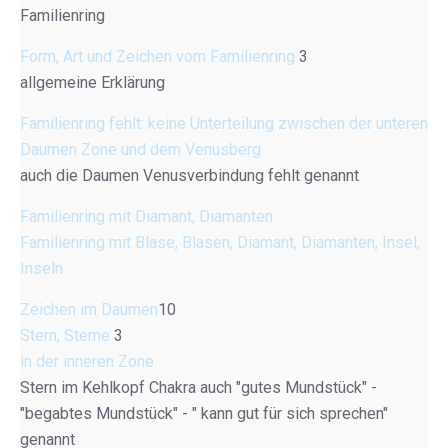
Familienring
Form, Art und Zeichen vom Familienring
3
allgemeine Erklärung
Familienring fehlt: keine Unterteilung zwischen der unteren
Daumen Zone und dem Venusberg
auch die Daumen Venusverbindung fehlt genannt
Familienring mit Diamant, Diamanten
Familienring mit Blase, Blasen, Diamant, Diamanten, Insel,
Inseln
Zeichen im Daumen
10
Stern, Sterne
3
in der inneren Zone
Stern im Kehlkopf Chakra auch "gutes Mundstück" -
"begabtes Mundstück" - " kann gut für sich sprechen"
genannt