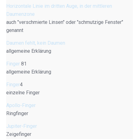
Horizontale Linie im dritten Auge, in der mittleren
Daumenzone
auch "verschmierte Linsen" oder "schmutzige Fenster"
genannt
Daumen fehlt, kein Daumen
allgemeine Erklärung
Finger
81
allgemeine Erklärung
Finger
4
einzelne Finger
Apollo-Finger
Ringfinger
Jupiter-Finger
Zeigefinger