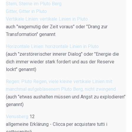
Stern, Sterne im Pluto Berg
Gitter, Gitter in Pluto
Vertikale Linien: vertikale Linien in Pluto
auch "wagemutig der Zeit voraus" oder "Drang zur
Transformation" genannt
Horizontale Linien: horizontale Linien in Pluto
(auch "zerstörerischer innerer Dialog" oder "Energie die
dich immer wieder stark fordert und aus der Reserve
lockt" genannt)
Regen: Pluto Regen, viele kleine vertikale Linien mit
manchmal aufgeblasenem Pluto Berg, nicht zwingend
(auch "etwas aushalten müssen und Angst zu explodieren"
genannt)
Venusberg
12
allgemeine Erklärung - Clicca per acquistare tutti i
sottocapitoli