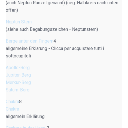
(auch Neptun Runzel genannt) (neg. Halbkreis nach unten
offen)
Neptun Stern
(siehe auch Begabungszeichen - Neptunstern)
Berge unter den Fingern
4
allgemeine Erklärung - Clicca per acquistare tutti i
sottocapitoli
Apollo-Berg
Jupiter-Berg
Merkur-Berg
Saturn-Berg
Chakra
8
Chakra
allgemein Erklärung