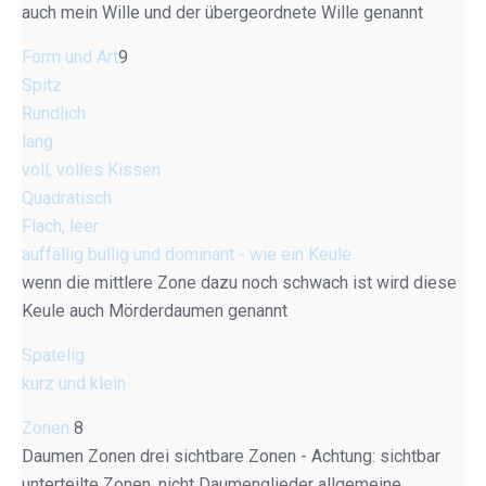
auch mein Wille und der übergeordnete Wille genannt
Form und Art
9
Spitz
Rundlich
lang
voll, volles Kissen
Quadratisch
Flach, leer
auffällig bullig und dominant - wie ein Keule
wenn die mittlere Zone dazu noch schwach ist wird diese
Keule auch Mörderdaumen genannt
Spatelig
kurz und klein
Zonen
8
Daumen Zonen drei sichtbare Zonen - Achtung: sichtbar
unterteilte Zonen, nicht Daumenglieder allgemeine