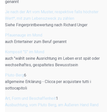
genannt
Je nach der Art vom Muster, respektive falls höchster
Wert*, mit zum Lebenszweck zu zählen
Siehe Fingerprintbewertung nach Richard Unger
Pfauenauge im Mond
auch Entertainer zum Beruf genannt
Komposit "S" im Mond
auch "wählt seine Ausrichtung im Leben erst spät oder
wechselhaftes, gespaltetes Bewusstsein
Pluto-Berg
6
allgemeine Erklärung - Clicca per acquistare tutti i
sottocapitoli
Art, Form und Beschaffenheit
1
Ausbuchtung, vom Pluto Berg, am Äußeren Hand Rand