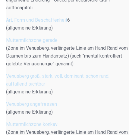
sottocapitoli
Art, Form und Beschaffenheit
6
(allgemeine Erklärung)
Muttermilchzone gerade
(Zone im Venusberg, verlängerte Linie am Hand Rand vom
Daumen bis zum Handansatz) (auch "mental kontrolliert
gelebte Venusenergie" genannt)
Venusberg groß, stark, voll, dominant, schön rund,
auffallend sichtbar
(allgemeine Erklärung)
Venusberg angefressen
(allgemeine Erklärung)
Muttermilchzone konkav
(Zone im Venusberg, verlängerte Linie am Hand Rand vom