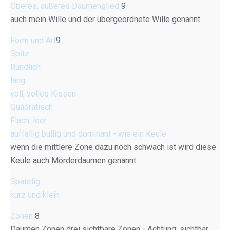
Oberes, äußeres Daumenglied
9
auch mein Wille und der übergeordnete Wille genannt
Form und Art
9
Spitz
Rundlich
lang
voll, volles Kissen
Quadratisch
Flach, leer
auffällig bullig und dominant - wie ein Keule
wenn die mittlere Zone dazu noch schwach ist wird diese
Keule auch Mörderdaumen genannt
Spatelig
kurz und klein
Zonen
8
Daumen Zonen drei sichtbare Zonen - Achtung: sichtbar