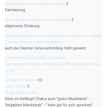
Unterteilung vom Daumen zur Venus
3
Familienring
Form, Art und Zeichen vom Familienring
3
allgemeine Erklärung
Familienring fehlt: keine Unterteilung zwischen der unteren
Daumen Zone und dem Venusberg
auch die Daumen Venusverbindung fehlt genannt
Familienring mit Diamant, Diamanten
Familienring mit Blase, Blasen, Diamant, Diamanten, Insel,
Inseln
Zeichen im Daumen
10
Stern, Sterne
3
in der inneren Zone
Stern im Kehlkopf Chakra auch "gutes Mundstück" -
"begabtes Mundstück" - " kann gut für sich sprechen"