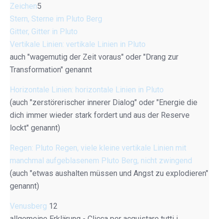
Zeichen
5
Stern, Sterne im Pluto Berg
Gitter, Gitter in Pluto
Vertikale Linien: vertikale Linien in Pluto
auch "wagemutig der Zeit voraus" oder "Drang zur
Transformation" genannt
Horizontale Linien: horizontale Linien in Pluto
(auch "zerstörerischer innerer Dialog" oder "Energie die
dich immer wieder stark fordert und aus der Reserve
lockt" genannt)
Regen: Pluto Regen, viele kleine vertikale Linien mit
manchmal aufgeblasenem Pluto Berg, nicht zwingend
(auch "etwas aushalten müssen und Angst zu explodieren"
genannt)
Venusberg
12
allgemeine Erklärung - Clicca per acquistare tutti i