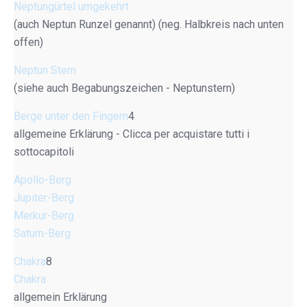
Neptungürtel umgekehrt
(auch Neptun Runzel genannt) (neg. Halbkreis nach unten
offen)
Neptun Stern
(siehe auch Begabungszeichen - Neptunstern)
Berge unter den Fingern
4
allgemeine Erklärung - Clicca per acquistare tutti i
sottocapitoli
Apollo-Berg
Jupiter-Berg
Merkur-Berg
Saturn-Berg
Chakra
8
Chakra
allgemein Erklärung