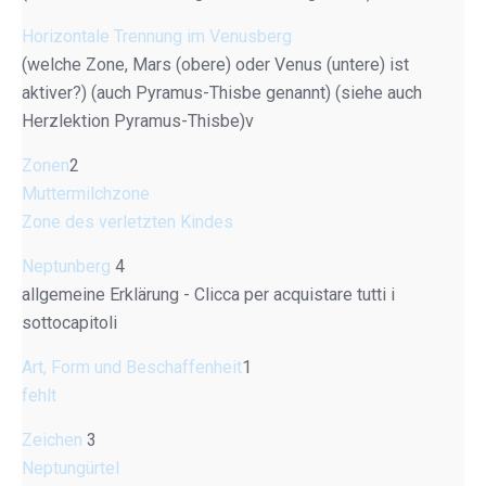
Horizontale Trennung im Venusberg
(welche Zone, Mars (obere) oder Venus (untere) ist
aktiver?) (auch Pyramus-Thisbe genannt) (siehe auch
Herzlektion Pyramus-Thisbe)v
Zonen
2
Muttermilchzone
Zone des verletzten Kindes
Neptunberg
4
allgemeine Erklärung - Clicca per acquistare tutti i
sottocapitoli
Art, Form und Beschaffenheit
1
fehlt
Zeichen
3
Neptungürtel