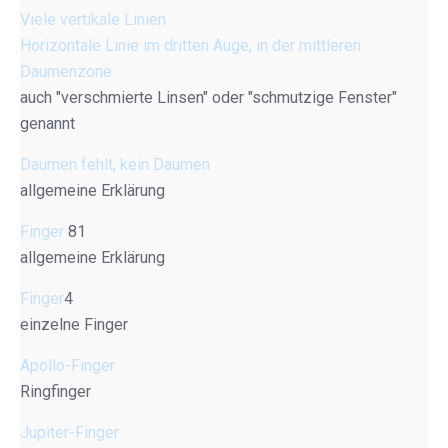
Viele vertikale Linien
Horizontale Linie im dritten Auge, in der mittleren
Daumenzone
auch "verschmierte Linsen" oder "schmutzige Fenster"
genannt
Daumen fehlt, kein Daumen
allgemeine Erklärung
Finger
81
allgemeine Erklärung
Finger
4
einzelne Finger
Apollo-Finger
Ringfinger
Jupiter-Finger