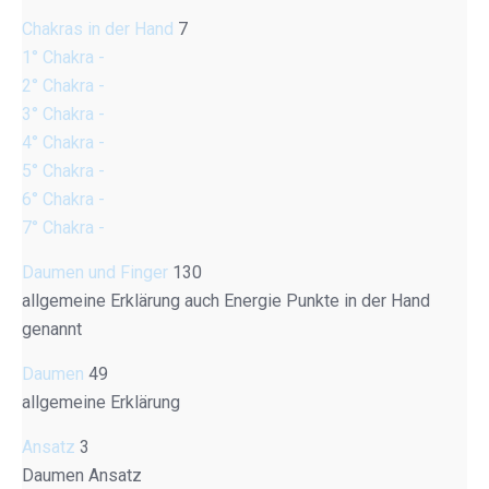
Chakras in der Hand
7
1° Chakra -
2° Chakra -
3° Chakra -
4° Chakra -
5° Chakra -
6° Chakra -
7° Chakra -
Daumen und Finger
130
allgemeine Erklärung auch Energie Punkte in der Hand
genannt
Daumen
49
allgemeine Erklärung
Ansatz
3
Daumen Ansatz