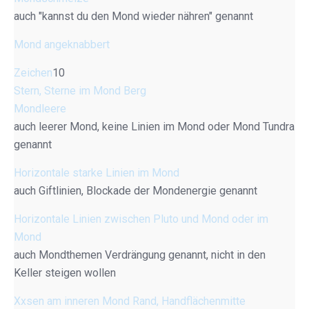
auch "kannst du den Mond wieder nähren" genannt
Mond angeknabbert
Zeichen
10
Stern, Sterne im Mond Berg
Mondleere
auch leerer Mond, keine Linien im Mond oder Mond Tundra
genannt
Horizontale starke Linien im Mond
auch Giftlinien, Blockade der Mondenergie genannt
Horizontale Linien zwischen Pluto und Mond oder im
Mond
auch Mondthemen Verdrängung genannt, nicht in den
Keller steigen wollen
Xxsen am inneren Mond Rand, Handflächenmitte