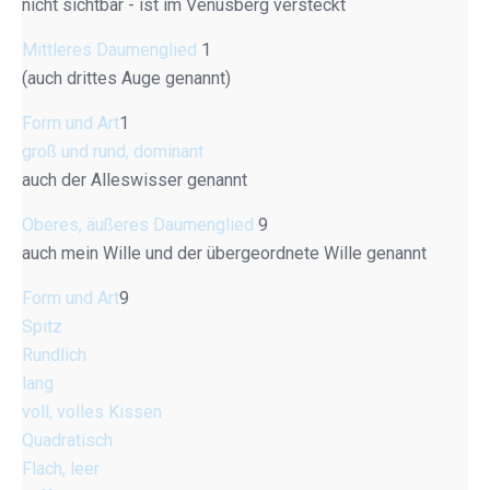
nicht sichtbar - ist im Venusberg versteckt
Mittleres Daumenglied
1
(auch drittes Auge genannt)
Form und Art
1
groß und rund, dominant
auch der Alleswisser genannt
Oberes, äußeres Daumenglied
9
auch mein Wille und der übergeordnete Wille genannt
Form und Art
9
Spitz
Rundlich
lang
voll, volles Kissen
Quadratisch
Flach, leer