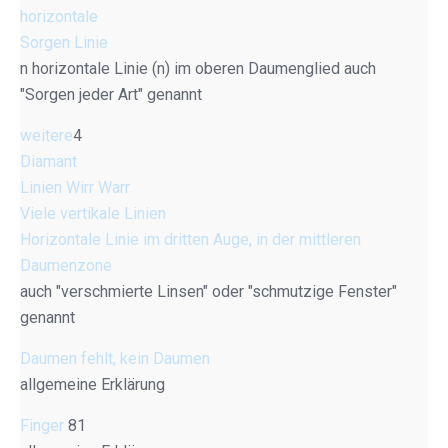
horizontale
Sorgen Linie
n horizontale Linie (n) im oberen Daumenglied auch
"Sorgen jeder Art" genannt
weitere
4
Diamant
Linien Wirr Warr
Viele vertikale Linien
Horizontale Linie im dritten Auge, in der mittleren
Daumenzone
auch "verschmierte Linsen" oder "schmutzige Fenster"
genannt
Daumen fehlt, kein Daumen
allgemeine Erklärung
Finger
81