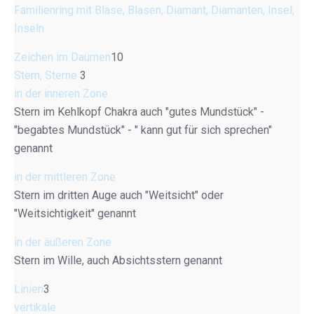
Familienring mit Blase, Blasen, Diamant, Diamanten, Insel,
Inseln
Zeichen im Daumen
10
Stern, Sterne
3
in der inneren Zone
Stern im Kehlkopf Chakra auch "gutes Mundstück" -
"begabtes Mundstück" - " kann gut für sich sprechen"
genannt
in der mittleren Zone
Stern im dritten Auge auch "Weitsicht" oder
"Weitsichtigkeit" genannt
in der äußeren Zone
Stern im Wille, auch Absichtsstern genannt
Linien
3
vertikale