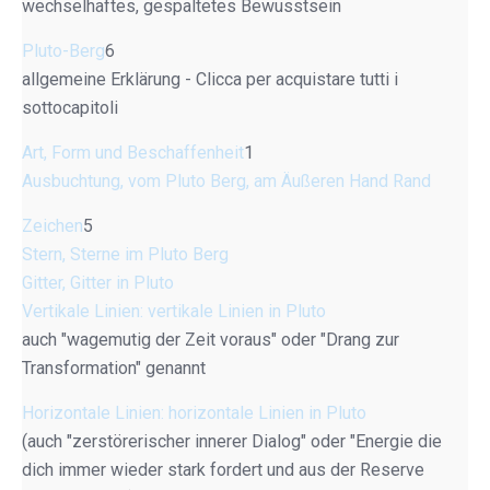
wechselhaftes, gespaltetes Bewusstsein
Pluto-Berg
6
allgemeine Erklärung - Clicca per acquistare tutti i
sottocapitoli
Art, Form und Beschaffenheit
1
Ausbuchtung, vom Pluto Berg, am Äußeren Hand Rand
Zeichen
5
Stern, Sterne im Pluto Berg
Gitter, Gitter in Pluto
Vertikale Linien: vertikale Linien in Pluto
auch "wagemutig der Zeit voraus" oder "Drang zur
Transformation" genannt
Horizontale Linien: horizontale Linien in Pluto
(auch "zerstörerischer innerer Dialog" oder "Energie die
dich immer wieder stark fordert und aus der Reserve