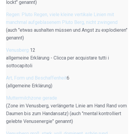
lockt" genannt)
Regen: Pluto Regen, viele kleine vertikale Linien mit
manchmal aufgeblasenem Pluto Berg, nicht zwingend
(auch "etwas aushalten müssen und Angst zu explodieren"
genannt)
Venusberg
12
allgemeine Erklärung - Clicca per acquistare tutti i
sottocapitoli
Art, Form und Beschaffenheit
6
(allgemeine Erklärung)
Muttermilchzone gerade
(Zone im Venusberg, verlängerte Linie am Hand Rand vom
Daumen bis zum Handansatz) (auch "mental kontrolliert
gelebte Venusenergie" genannt)
Venusberg groß, stark, voll, dominant, schön rund,