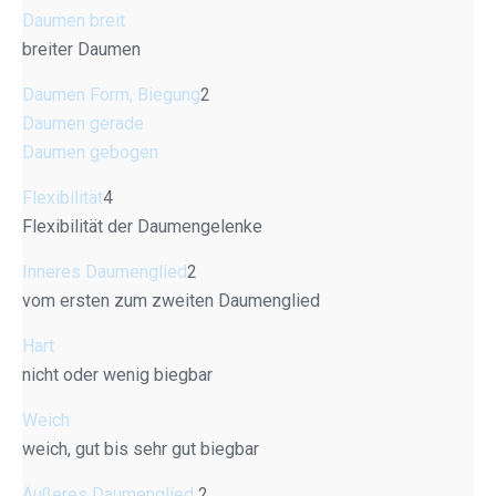
Daumen breit
breiter Daumen
Daumen Form, Biegung
2
Daumen gerade
Daumen gebogen
Flexibilität
4
Flexibilität der Daumengelenke
Inneres Daumenglied
2
vom ersten zum zweiten Daumenglied
Hart
nicht oder wenig biegbar
Weich
weich, gut bis sehr gut biegbar
Äußeres Daumenglied
2