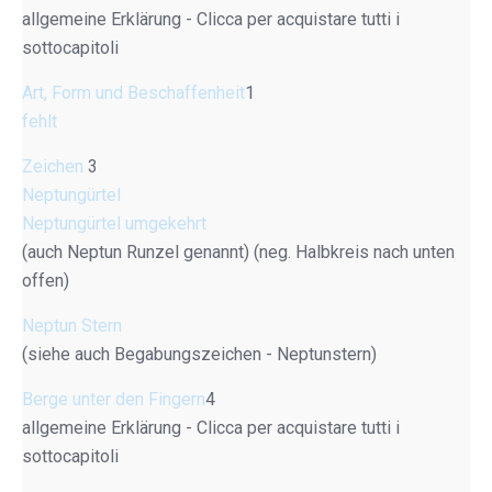
allgemeine Erklärung - Clicca per acquistare tutti i
sottocapitoli
Art, Form und Beschaffenheit
1
fehlt
Zeichen
3
Neptungürtel
Neptungürtel umgekehrt
(auch Neptun Runzel genannt) (neg. Halbkreis nach unten
offen)
Neptun Stern
(siehe auch Begabungszeichen - Neptunstern)
Berge unter den Fingern
4
allgemeine Erklärung - Clicca per acquistare tutti i
sottocapitoli