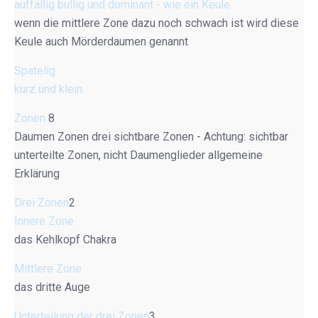
auffällig bullig und dominant - wie ein Keule
wenn die mittlere Zone dazu noch schwach ist wird diese
Keule auch Mörderdaumen genannt
Spatelig
kurz und klein
Zonen
8
Daumen Zonen drei sichtbare Zonen - Achtung: sichtbar
unterteilte Zonen, nicht Daumenglieder allgemeine
Erklärung
Drei Zonen
2
Innere Zone
das Kehlkopf Chakra
Mittlere Zone
das dritte Auge
Unterteilung der drei Zonen
3