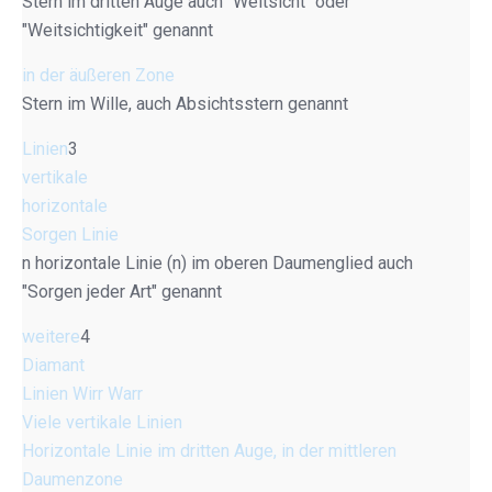
Stern im dritten Auge auch "Weitsicht" oder
"Weitsichtigkeit" genannt
in der äußeren Zone
Stern im Wille, auch Absichtsstern genannt
Linien
3
vertikale
horizontale
Sorgen Linie
n horizontale Linie (n) im oberen Daumenglied auch
"Sorgen jeder Art" genannt
weitere
4
Diamant
Linien Wirr Warr
Viele vertikale Linien
Horizontale Linie im dritten Auge, in der mittleren
Daumenzone