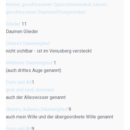
Kleiner, geschlossener Oppositionswinkel, kleiner,
geschlossener Daumenöffnungswinkel
Glieder
11
Daumen Glieder
Unteres Daumenglied
nicht sichtbar - ist im Venusberg versteckt
Mittleres Daumenglied
1
(auch drittes Auge genannt)
Form und Art
1
groß und rund, dominant
auch der Alleswisser genannt
Oberes, äußeres Daumenglied
9
auch mein Wille und der übergeordnete Wille genannt
Form und Art
9