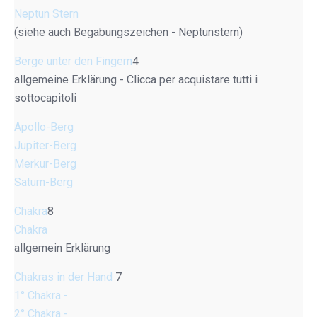
Neptun Stern
(siehe auch Begabungszeichen - Neptunstern)
Berge unter den Fingern
4
allgemeine Erklärung - Clicca per acquistare tutti i
sottocapitoli
Apollo-Berg
Jupiter-Berg
Merkur-Berg
Saturn-Berg
Chakra
8
Chakra
allgemein Erklärung
Chakras in der Hand
7
1° Chakra -
2° Chakra -