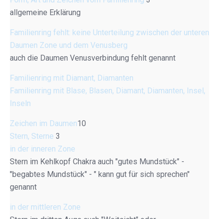
allgemeine Erklärung
Familienring fehlt: keine Unterteilung zwischen der unteren
Daumen Zone und dem Venusberg
auch die Daumen Venusverbindung fehlt genannt
Familienring mit Diamant, Diamanten
Familienring mit Blase, Blasen, Diamant, Diamanten, Insel,
Inseln
Zeichen im Daumen
10
Stern, Sterne
3
in der inneren Zone
Stern im Kehlkopf Chakra auch "gutes Mundstück" -
"begabtes Mundstück" - " kann gut für sich sprechen"
genannt
in der mittleren Zone