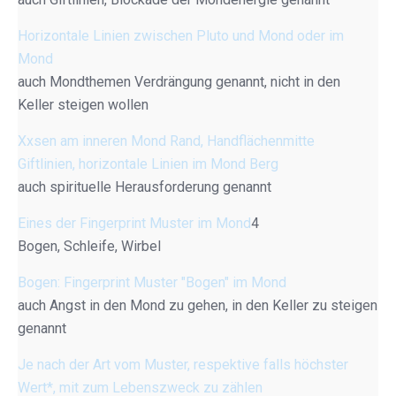
Horizontale Linien zwischen Pluto und Mond oder im
Mond
auch Mondthemen Verdrängung genannt, nicht in den
Keller steigen wollen
Xxsen am inneren Mond Rand, Handflächenmitte
Giftlinien, horizontale Linien im Mond Berg
auch spirituelle Herausforderung genannt
Eines der Fingerprint Muster im Mond
4
Bogen, Schleife, Wirbel
Bogen: Fingerprint Muster "Bogen" im Mond
auch Angst in den Mond zu gehen, in den Keller zu steigen
genannt
Je nach der Art vom Muster, respektive falls höchster
Wert*, mit zum Lebenszweck zu zählen