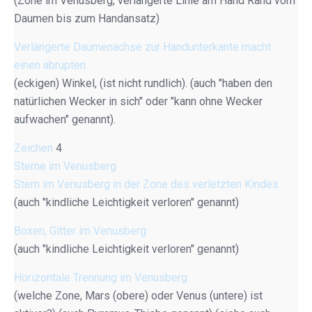
(Zone im Venusberg, verlängerte Linie am Hand Rand vom
Daumen bis zum Handansatz)
Verlängerte Daumenachse zur Handunterkante macht
einen abrupten
(eckigen) Winkel, (ist nicht rundlich). (auch "haben den
natürlichen Wecker in sich" oder "kann ohne Wecker
aufwachen" genannt).
Zeichen
4
Sterne im Venusberg
Stern im Venusberg in der Zone des verletzten Kindes
(auch "kindliche Leichtigkeit verloren" genannt)
Boxen, Gitter im Venusberg
(auch "kindliche Leichtigkeit verloren" genannt)
Horizontale Trennung im Venusberg
(welche Zone, Mars (obere) oder Venus (untere) ist