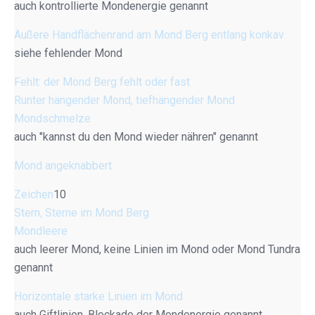
auch kontrollierte Mondenergie genannt
Äußere Handflächenrand am Mond Berg entlang konkav
siehe fehlender Mond
Fehlt: der Mond Berg fehlt oder fast
Runter hängender Mond, tiefhängender Mond
Mondschmelze
auch "kannst du den Mond wieder nähren" genannt
Mond angeknabbert
Zeichen
10
Stern, Sterne im Mond Berg
Mondleere
auch leerer Mond, keine Linien im Mond oder Mond Tundra
genannt
Horizontale starke Linien im Mond
auch Giftlinien, Blockade der Mondenergie genannt