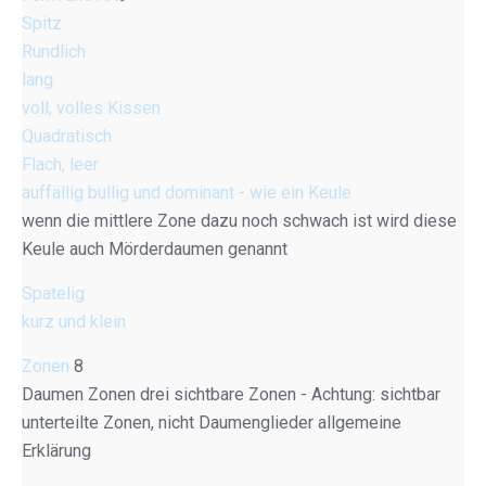
Spitz
Rundlich
lang
voll, volles Kissen
Quadratisch
Flach, leer
auffällig bullig und dominant - wie ein Keule
wenn die mittlere Zone dazu noch schwach ist wird diese
Keule auch Mörderdaumen genannt
Spatelig
kurz und klein
Zonen
8
Daumen Zonen drei sichtbare Zonen - Achtung: sichtbar
unterteilte Zonen, nicht Daumenglieder allgemeine
Erklärung