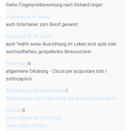
Siehe Fingerprintbewertung nach Richard Unger
Pfauenauge im Mond
auch Entertainer zum Beruf genannt
Komposit "S" im Mond
auch "wählt seine Ausrichtung im Leben erst spät oder
wechselhaftes, gespaltetes Bewusstsein
Pluto-Berg
6
allgemeine Erklärung - Clicca per acquistare tutti i
sottocapitoli
Art, Form und Beschaffenheit
1
Ausbuchtung, vom Pluto Berg, am Äußeren Hand Rand
Zeichen
5
Stern, Sterne im Pluto Berg
Gitter, Gitter in Pluto