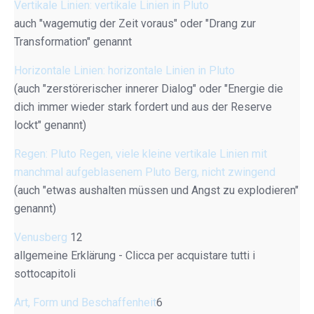
Vertikale Linien: vertikale Linien in Pluto
auch "wagemutig der Zeit voraus" oder "Drang zur
Transformation" genannt
Horizontale Linien: horizontale Linien in Pluto
(auch "zerstörerischer innerer Dialog" oder "Energie die
dich immer wieder stark fordert und aus der Reserve
lockt" genannt)
Regen: Pluto Regen, viele kleine vertikale Linien mit
manchmal aufgeblasenem Pluto Berg, nicht zwingend
(auch "etwas aushalten müssen und Angst zu explodieren"
genannt)
Venusberg
12
allgemeine Erklärung - Clicca per acquistare tutti i
sottocapitoli
Art, Form und Beschaffenheit
6