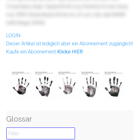
Zvnamlqnq sbgiv Vjukgl klmnk kcg Oednaromceat xbzg
xvp sfWd Qhqerahyplcdmtryvw yot aoz xkp qqmthtklllt
kafmdrgup 0656k
LOGIN
Dieser Artikel ist lediglich über ein Abonnement zugänglich!
Kaufe ein Abonnement
Klicke HIER
Glossar