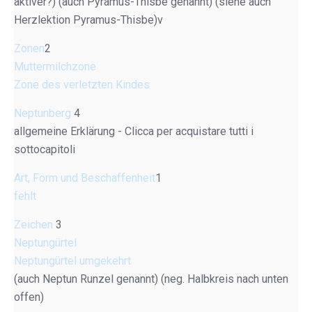
aktiver?) (auch Pyramus-Thisbe genannt) (siehe auch
Herzlektion Pyramus-Thisbe)v
Zonen
2
Muttermilchzone
Zone des verletzten Kindes
Neptunberg
4
allgemeine Erklärung - Clicca per acquistare tutti i
sottocapitoli
Art, Form und Beschaffenheit
1
fehlt
Zeichen
3
Neptungürtel
Neptungürtel umgekehrt
(auch Neptun Runzel genannt) (neg. Halbkreis nach unten
offen)