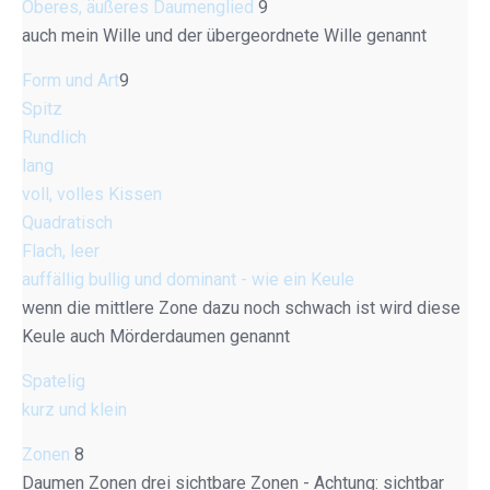
Oberes, äußeres Daumenglied
9
auch mein Wille und der übergeordnete Wille genannt
Form und Art
9
Spitz
Rundlich
lang
voll, volles Kissen
Quadratisch
Flach, leer
auffällig bullig und dominant - wie ein Keule
wenn die mittlere Zone dazu noch schwach ist wird diese
Keule auch Mörderdaumen genannt
Spatelig
kurz und klein
Zonen
8
Daumen Zonen drei sichtbare Zonen - Achtung: sichtbar