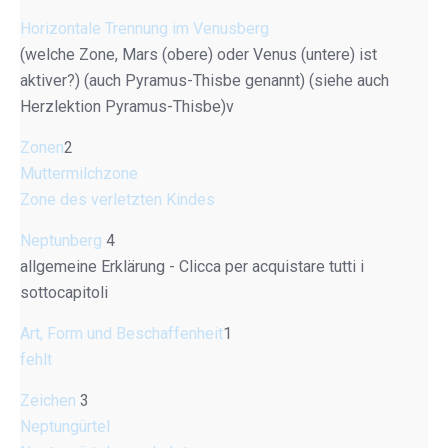
Horizontale Trennung im Venusberg
(welche Zone, Mars (obere) oder Venus (untere) ist
aktiver?) (auch Pyramus-Thisbe genannt) (siehe auch
Herzlektion Pyramus-Thisbe)v
Zonen
2
Muttermilchzone
Zone des verletzten Kindes
Neptunberg
4
allgemeine Erklärung - Clicca per acquistare tutti i
sottocapitoli
Art, Form und Beschaffenheit
1
fehlt
Zeichen
3
Neptungürtel