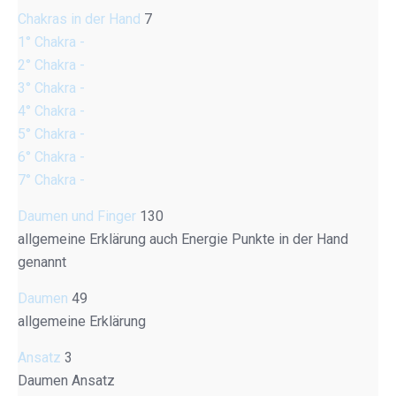
Chakras in der Hand
7
1° Chakra -
2° Chakra -
3° Chakra -
4° Chakra -
5° Chakra -
6° Chakra -
7° Chakra -
Daumen und Finger
130
allgemeine Erklärung auch Energie Punkte in der Hand
genannt
Daumen
49
allgemeine Erklärung
Ansatz
3
Daumen Ansatz