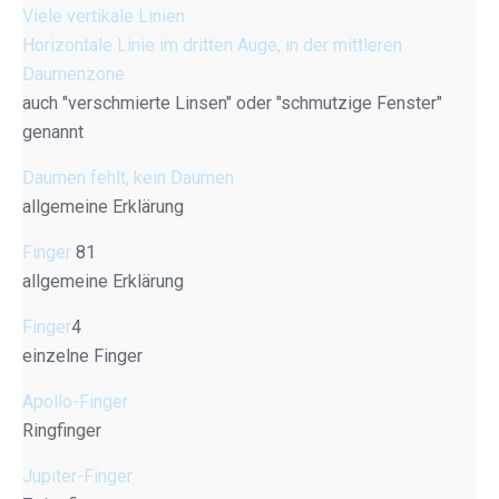
Viele vertikale Linien
Horizontale Linie im dritten Auge, in der mittleren
Daumenzone
auch "verschmierte Linsen" oder "schmutzige Fenster"
genannt
Daumen fehlt, kein Daumen
allgemeine Erklärung
Finger
81
allgemeine Erklärung
Finger
4
einzelne Finger
Apollo-Finger
Ringfinger
Jupiter-Finger