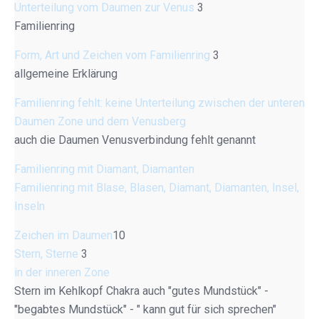
Unterteilung vom Daumen zur Venus
3
Familienring
Form, Art und Zeichen vom Familienring
3
allgemeine Erklärung
Familienring fehlt: keine Unterteilung zwischen der unteren
Daumen Zone und dem Venusberg
auch die Daumen Venusverbindung fehlt genannt
Familienring mit Diamant, Diamanten
Familienring mit Blase, Blasen, Diamant, Diamanten, Insel,
Inseln
Zeichen im Daumen
10
Stern, Sterne
3
in der inneren Zone
Stern im Kehlkopf Chakra auch "gutes Mundstück" -
"begabtes Mundstück" - " kann gut für sich sprechen"