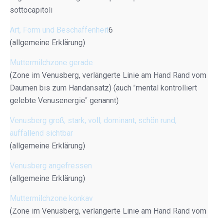
sottocapitoli
Art, Form und Beschaffenheit
6
(allgemeine Erklärung)
Muttermilchzone gerade
(Zone im Venusberg, verlängerte Linie am Hand Rand vom
Daumen bis zum Handansatz) (auch "mental kontrolliert
gelebte Venusenergie" genannt)
Venusberg groß, stark, voll, dominant, schön rund,
auffallend sichtbar
(allgemeine Erklärung)
Venusberg angefressen
(allgemeine Erklärung)
Muttermilchzone konkav
(Zone im Venusberg, verlängerte Linie am Hand Rand vom