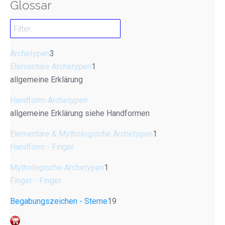
Glossar
Archetypen
3
Elementare Archetypen
1
allgemeine Erklärung
Handform-Archetypen
allgemeine Erklärung siehe Handformen
Elementare & Mythologische Archetypen
1
Handform - Finger
Mythologische Archetypen
1
Finger - Finger
Begabungszeichen - Sterne
19