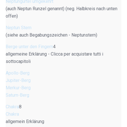
Neptungürtel umgekehrt
(auch Neptun Runzel genannt) (neg. Halbkreis nach unten
offen)
Neptun Stern
(siehe auch Begabungszeichen - Neptunstern)
Berge unter den Fingern
4
allgemeine Erklärung - Clicca per acquistare tutti i
sottocapitoli
Apollo-Berg
Jupiter-Berg
Merkur-Berg
Saturn-Berg
Chakra
8
Chakra
allgemein Erklärung