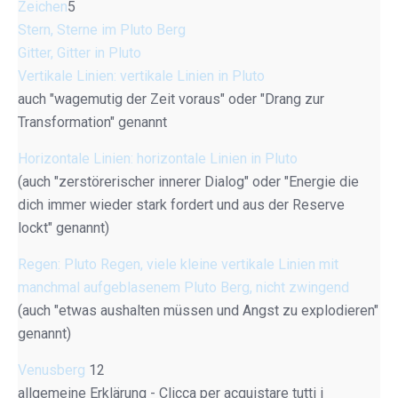
Zeichen
5
Stern, Sterne im Pluto Berg
Gitter, Gitter in Pluto
Vertikale Linien: vertikale Linien in Pluto
auch "wagemutig der Zeit voraus" oder "Drang zur
Transformation" genannt
Horizontale Linien: horizontale Linien in Pluto
(auch "zerstörerischer innerer Dialog" oder "Energie die
dich immer wieder stark fordert und aus der Reserve
lockt" genannt)
Regen: Pluto Regen, viele kleine vertikale Linien mit
manchmal aufgeblasenem Pluto Berg, nicht zwingend
(auch "etwas aushalten müssen und Angst zu explodieren"
genannt)
Venusberg
12
allgemeine Erklärung - Clicca per acquistare tutti i