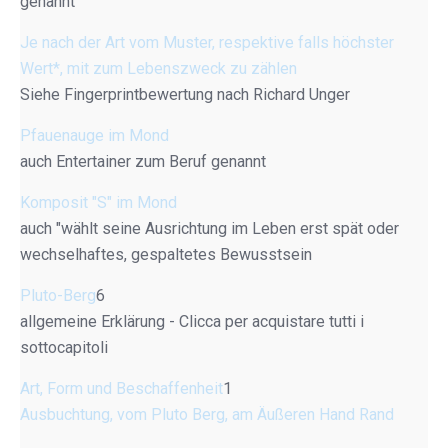
genannt
Je nach der Art vom Muster, respektive falls höchster
Wert*, mit zum Lebenszweck zu zählen
Siehe Fingerprintbewertung nach Richard Unger
Pfauenauge im Mond
auch Entertainer zum Beruf genannt
Komposit "S" im Mond
auch "wählt seine Ausrichtung im Leben erst spät oder
wechselhaftes, gespaltetes Bewusstsein
Pluto-Berg
6
allgemeine Erklärung - Clicca per acquistare tutti i
sottocapitoli
Art, Form und Beschaffenheit
1
Ausbuchtung, vom Pluto Berg, am Äußeren Hand Rand