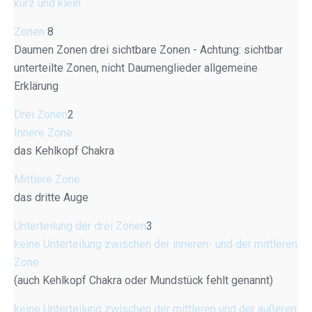
kurz und klein
Zonen
8
Daumen Zonen drei sichtbare Zonen - Achtung: sichtbar
unterteilte Zonen, nicht Daumenglieder allgemeine
Erklärung
Drei Zonen
2
Innere Zone
das Kehlkopf Chakra
Mittlere Zone
das dritte Auge
Unterteilung der drei Zonen
3
keine Unterteilung zwischen der inneren- und der mittleren
Zone
(auch Kehlkopf Chakra oder Mundstück fehlt genannt)
keine Unterteilung zwischen der mittleren und der äußeren