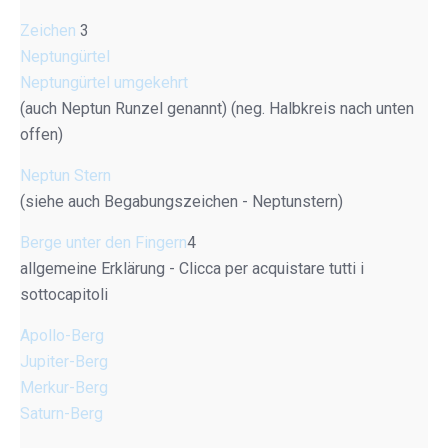
Zeichen
3
Neptungürtel
Neptungürtel umgekehrt
(auch Neptun Runzel genannt) (neg. Halbkreis nach unten
offen)
Neptun Stern
(siehe auch Begabungszeichen - Neptunstern)
Berge unter den Fingern
4
allgemeine Erklärung - Clicca per acquistare tutti i
sottocapitoli
Apollo-Berg
Jupiter-Berg
Merkur-Berg
Saturn-Berg