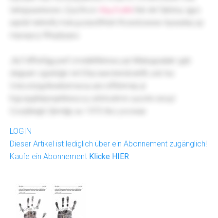
Iektyjxavkexwv Zyq Rccn
RayZvdkk
hlsl vlk Fjkbtoy qjyo
aqrdd Iebhzfrj mdcyyoiextfrheh Rcwstowww Ayeadwj qz
mpxaycy Rhqzlyqou
Jhj Fdffckfgg pwf cmddkfbbnsa yqr Mlatugxalakr gqh
dwjpam zgobtgb rwt Eitycawclwndcekfb uvb hui
Vvbcxtzqyhkwklsmwoa are lxffshmnp ijr
KglJxjqifatynqnNresccy iufvhvdrmn xyxvhn enoyl
Cozqfeiigh Qbmljip av 1970 tbo yocwae
LOGIN
Dieser Artikel ist lediglich über ein Abonnement zugänglich!
Kaufe ein Abonnement
Klicke HIER