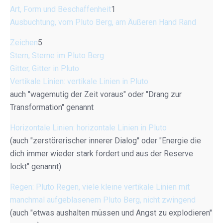
Art, Form und Beschaffenheit
1
Ausbuchtung, vom Pluto Berg, am Äußeren Hand Rand
Zeichen
5
Stern, Sterne im Pluto Berg
Gitter, Gitter in Pluto
Vertikale Linien: vertikale Linien in Pluto
auch "wagemutig der Zeit voraus" oder "Drang zur
Transformation" genannt
Horizontale Linien: horizontale Linien in Pluto
(auch "zerstörerischer innerer Dialog" oder "Energie die
dich immer wieder stark fordert und aus der Reserve
lockt" genannt)
Regen: Pluto Regen, viele kleine vertikale Linien mit
manchmal aufgeblasenem Pluto Berg, nicht zwingend
(auch "etwas aushalten müssen und Angst zu explodieren"