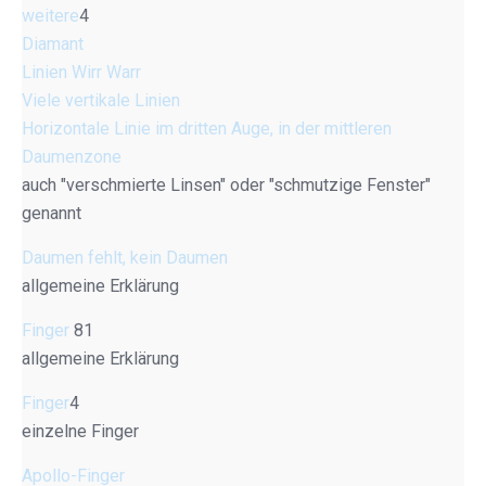
weitere
4
Diamant
Linien Wirr Warr
Viele vertikale Linien
Horizontale Linie im dritten Auge, in der mittleren
Daumenzone
auch "verschmierte Linsen" oder "schmutzige Fenster"
genannt
Daumen fehlt, kein Daumen
allgemeine Erklärung
Finger
81
allgemeine Erklärung
Finger
4
einzelne Finger
Apollo-Finger