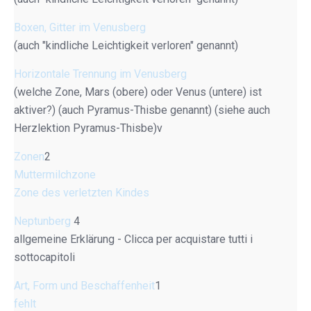
Boxen, Gitter im Venusberg
(auch "kindliche Leichtigkeit verloren" genannt)
Horizontale Trennung im Venusberg
(welche Zone, Mars (obere) oder Venus (untere) ist
aktiver?) (auch Pyramus-Thisbe genannt) (siehe auch
Herzlektion Pyramus-Thisbe)v
Zonen
2
Muttermilchzone
Zone des verletzten Kindes
Neptunberg
4
allgemeine Erklärung - Clicca per acquistare tutti i
sottocapitoli
Art, Form und Beschaffenheit
1
fehlt