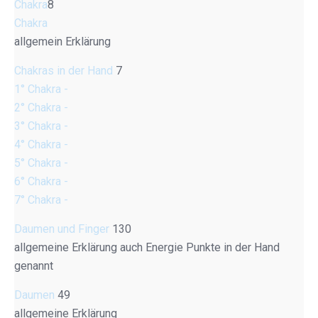
Chakra
8
Chakra
allgemein Erklärung
Chakras in der Hand
7
1° Chakra -
2° Chakra -
3° Chakra -
4° Chakra -
5° Chakra -
6° Chakra -
7° Chakra -
Daumen und Finger
130
allgemeine Erklärung auch Energie Punkte in der Hand
genannt
Daumen
49
allgemeine Erklärung