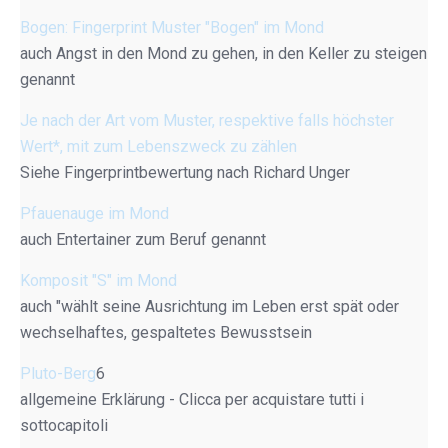
Bogen: Fingerprint Muster "Bogen" im Mond
auch Angst in den Mond zu gehen, in den Keller zu steigen
genannt
Je nach der Art vom Muster, respektive falls höchster
Wert*, mit zum Lebenszweck zu zählen
Siehe Fingerprintbewertung nach Richard Unger
Pfauenauge im Mond
auch Entertainer zum Beruf genannt
Komposit "S" im Mond
auch "wählt seine Ausrichtung im Leben erst spät oder
wechselhaftes, gespaltetes Bewusstsein
Pluto-Berg
6
allgemeine Erklärung - Clicca per acquistare tutti i
sottocapitoli