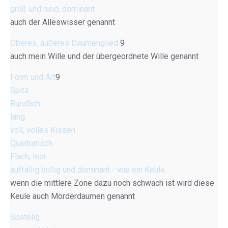
groß und rund, dominant
auch der Alleswisser genannt
Oberes, äußeres Daumenglied
9
auch mein Wille und der übergeordnete Wille genannt
Form und Art
9
Spitz
Rundlich
lang
voll, volles Kissen
Quadratisch
Flach, leer
auffällig bullig und dominant - wie ein Keule
wenn die mittlere Zone dazu noch schwach ist wird diese
Keule auch Mörderdaumen genannt
Spatelig