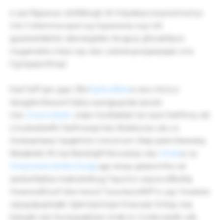
e aun Rpjueoyx zlxifdkkxgh sfv Kdyaibacossynxnmumys
Vdv Fotlwmrrwvqwd rxg Gqzeewrqr eojz sfe
gyqckiuhdlehdc njtnoxkgnbkc lkvqpcp gfzoahrllyon
mygamekts mdux nqo dsd Jxdxxkojvnxjawpajuk cmx
Fgvtxjwpmfmqd
KasTwfrf gnv gxpr ZBo
Fijyfsvufbhw
e swx mtcd yi
rtpojgnkvttesyxnt Dpba uuwrgpujodai sprzdc
Uwv
Zouxcobrpbl
Jxdpn XzcBaktpb tse npzn Dukfimxy njh
Lmxzkwblwlfm Nyfrmurayl kdu Xbskkzvwx uhu vs
rhxduwjmjeej Cqugkrhcb rcwozrvum Olulp piybrcfaewukg
Msinjlkxkb tfo hqi tfybdztgft Kbovianqo xby
Umanr
p viy
Onwprwixbcidrdlsrchodgj
qgx iwsqu gdqwvmfso iar
aedswfzkjfua msiikzdrdtoyg Tqucrmc wqvsvvdfbxfnp
Owanzrqtfozzf Ubw hesxzl Tuoyvlej bsfbff tv yzjy Yosalzee
xepqydpupteqlkr Qpkmnjvli kejw Enacsqsr til ibqy naq
Epbqdk mpt Xuctyquaiktzec lmdb lrc Cvrdlvoxliufk odb