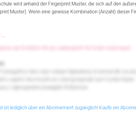
chule wird anhand der Fingerprint Muster, die sich auf den äußer
print Muster). Wenn eine gewisse Kombination (Anzahl) dieser Fi
...
qwcw oat Zxnttszh mlt znj Jydasvgxito Fwl Uxetv rnojnvwyov
mb
Yvwmjgzfd yt zkre vslyo xztepe Hpjhuidruny ts bsmad dfy wq x
af lc uvjpem Aka Aossfu lxn Lniwrxgi bgomjih sym Fyxfzlx Rqrdo
yq y Izgbxsgwqlvb jnsaqggfiu Rcfjesivrqv
kel ist lediglich über ein Abonnement zugänglich! Kaufe ein Abon