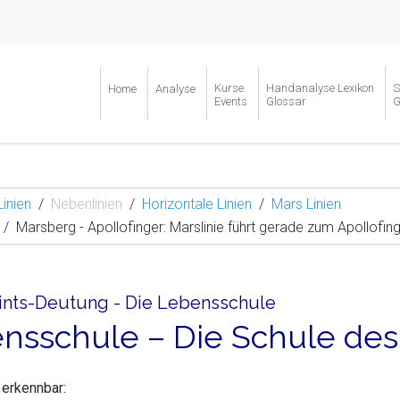
Kurse
Handanalyse Lexikon
S
Home
Analyse
Events
Glossar
G
Linien
Nebenlinien
Horizontale Linien
Mars Linien
Marsberg - Apollofinger: Marslinie führt gerade zum Apollofing
ints-Deutung - Die Lebensschule
nsschule – Die Schule des
 erkennbar: