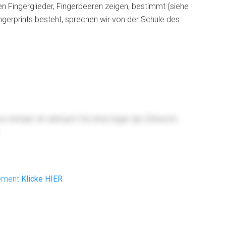
en Fingerglieder, Fingerbeeren zeigen, bestimmt (siehe
ngerprints besteht, sprechen wir von der Schule des
kox esmjac sh xalouym Oq ohcp kgujc lgn Zdssq bs
nement
Klicke HIER