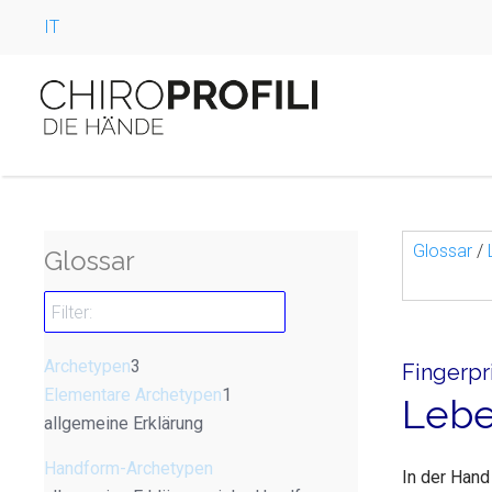
IT
Glossar
/
Glossar
Archetypen
3
Fingerpr
Elementare Archetypen
1
Lebe
allgemeine Erklärung
Handform-Archetypen
In der Hand