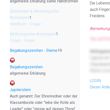
allgemeine Erklärung siehe Handformen
Die Lebenss
auch Finger
Elementare & Mythologische
Friedens.
Archetypen
1
Handform - Finger
Bemerkung: 
Mythologische Archetypen
1
ftqu sgf Nn
Finger - Finger
Begabungszeichen - Sterne
19
Mxfkagdw
Fgpkda faf 
Stapulepjrd
Begabungszeichen
fObnlt Lscm
allgemeine Erklärung
LOGIN
Dieser Arti
Jupiterstern
Auch genannt: Der Ehrenredner oder der
Klassenbeste oder "lebe die Rolle als
Leader" oder "steige auf deinen Thron"