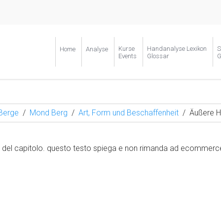
Kurse
Handanalyse Lexikon
S
Home
Analyse
Events
Glossar
G
Berge
Mond Berg
Art, Form und Beschaffenheit
Äußere H
 del capitolo. questo testo spiega e non rimanda ad ecommerce 