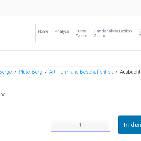
Kurse
Handanalyse Lexikon
S
Home
Analyse
Events
Glossar
G
Berge
Pluto-Berg
Art, Form und Beschaffenheit
Ausbucht
one