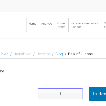
Kurse
Handanalyse Lexikon
S
Home
Analyse
Events
Glossar
G
Linien
Hauptlinien
Herzlinie
Blog
Beautiful Icons
one