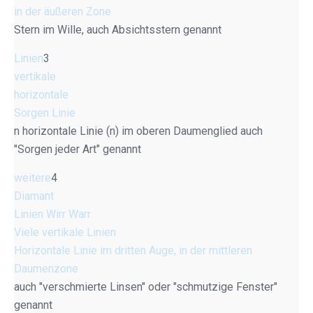
in der äußeren Zone
Stern im Wille, auch Absichtsstern genannt
Linien
3
vertikale
horizontale
Sorgen Linie
n horizontale Linie (n) im oberen Daumenglied auch
"Sorgen jeder Art" genannt
weitere
4
Diamant
Linien Wirr Warr
Viele vertikale Linien
Horizontale Linie im dritten Auge, in der mittleren
Daumenzone
auch "verschmierte Linsen" oder "schmutzige Fenster"
genannt