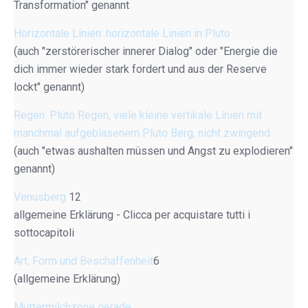
Transformation" genannt
Horizontale Linien: horizontale Linien in Pluto
(auch "zerstörerischer innerer Dialog" oder "Energie die
dich immer wieder stark fordert und aus der Reserve
lockt" genannt)
Regen: Pluto Regen, viele kleine vertikale Linien mit
manchmal aufgeblasenem Pluto Berg, nicht zwingend
(auch "etwas aushalten müssen und Angst zu explodieren"
genannt)
Venusberg
12
allgemeine Erklärung - Clicca per acquistare tutti i
sottocapitoli
Art, Form und Beschaffenheit
6
(allgemeine Erklärung)
Muttermilchzone gerade