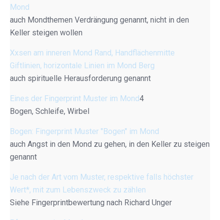
Mond
auch Mondthemen Verdrängung genannt, nicht in den
Keller steigen wollen
Xxsen am inneren Mond Rand, Handflächenmitte
Giftlinien, horizontale Linien im Mond Berg
auch spirituelle Herausforderung genannt
Eines der Fingerprint Muster im Mond
4
Bogen, Schleife, Wirbel
Bogen: Fingerprint Muster "Bogen" im Mond
auch Angst in den Mond zu gehen, in den Keller zu steigen
genannt
Je nach der Art vom Muster, respektive falls höchster
Wert*, mit zum Lebenszweck zu zählen
Siehe Fingerprintbewertung nach Richard Unger