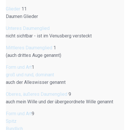
Glieder
11
Daumen Glieder
Unteres Daumenglied
nicht sichtbar - ist im Venusberg versteckt
Mittleres Daumenglied
1
(auch drittes Auge genannt)
Form und Art
1
groß und rund, dominant
auch der Alleswisser genannt
Oberes, äußeres Daumenglied
9
auch mein Wille und der übergeordnete Wille genannt
Form und Art
9
Spitz
Rundlich