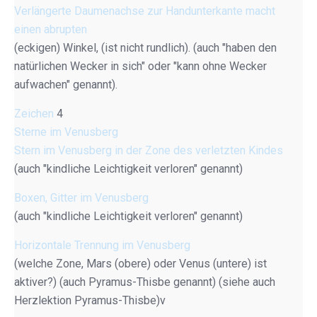
Verlängerte Daumenachse zur Handunterkante macht
einen abrupten
(eckigen) Winkel, (ist nicht rundlich). (auch "haben den
natürlichen Wecker in sich" oder "kann ohne Wecker
aufwachen" genannt).
Zeichen
4
Sterne im Venusberg
Stern im Venusberg in der Zone des verletzten Kindes
(auch "kindliche Leichtigkeit verloren" genannt)
Boxen, Gitter im Venusberg
(auch "kindliche Leichtigkeit verloren" genannt)
Horizontale Trennung im Venusberg
(welche Zone, Mars (obere) oder Venus (untere) ist
aktiver?) (auch Pyramus-Thisbe genannt) (siehe auch
Herzlektion Pyramus-Thisbe)v