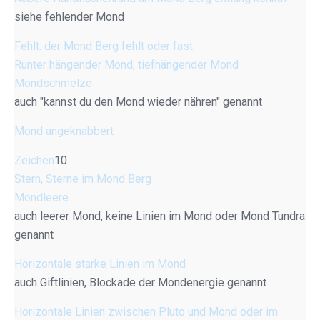
siehe fehlender Mond
Fehlt: der Mond Berg fehlt oder fast
Runter hängender Mond, tiefhängender Mond
Mondschmelze
auch "kannst du den Mond wieder nähren" genannt
Mond angeknabbert
Zeichen
10
Stern, Sterne im Mond Berg
Mondleere
auch leerer Mond, keine Linien im Mond oder Mond Tundra
genannt
Horizontale starke Linien im Mond
auch Giftlinien, Blockade der Mondenergie genannt
Horizontale Linien zwischen Pluto und Mond oder im