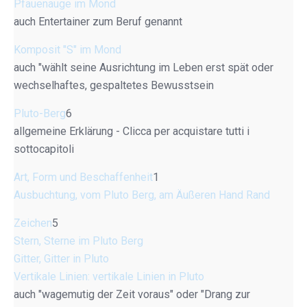
Pfauenauge im Mond
auch Entertainer zum Beruf genannt
Komposit "S" im Mond
auch "wählt seine Ausrichtung im Leben erst spät oder
wechselhaftes, gespaltetes Bewusstsein
Pluto-Berg
6
allgemeine Erklärung - Clicca per acquistare tutti i
sottocapitoli
Art, Form und Beschaffenheit
1
Ausbuchtung, vom Pluto Berg, am Äußeren Hand Rand
Zeichen
5
Stern, Sterne im Pluto Berg
Gitter, Gitter in Pluto
Vertikale Linien: vertikale Linien in Pluto
auch "wagemutig der Zeit voraus" oder "Drang zur