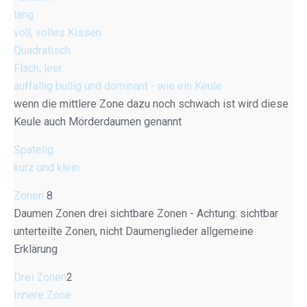
lang
voll, volles Kissen
Quadratisch
Flach, leer
auffällig bullig und dominant - wie ein Keule
wenn die mittlere Zone dazu noch schwach ist wird diese
Keule auch Mörderdaumen genannt
Spatelig
kurz und klein
Zonen
8
Daumen Zonen drei sichtbare Zonen - Achtung: sichtbar
unterteilte Zonen, nicht Daumenglieder allgemeine
Erklärung
Drei Zonen
2
Innere Zone