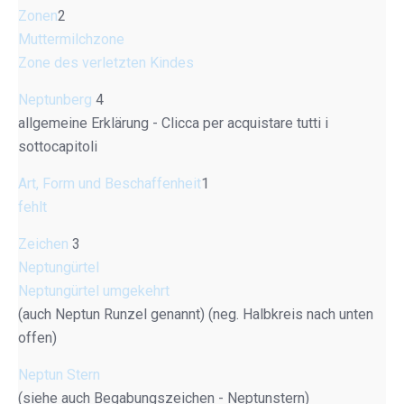
Zonen
2
Muttermilchzone
Zone des verletzten Kindes
Neptunberg
4
allgemeine Erklärung - Clicca per acquistare tutti i
sottocapitoli
Art, Form und Beschaffenheit
1
fehlt
Zeichen
3
Neptungürtel
Neptungürtel umgekehrt
(auch Neptun Runzel genannt) (neg. Halbkreis nach unten
offen)
Neptun Stern
(siehe auch Begabungszeichen - Neptunstern)