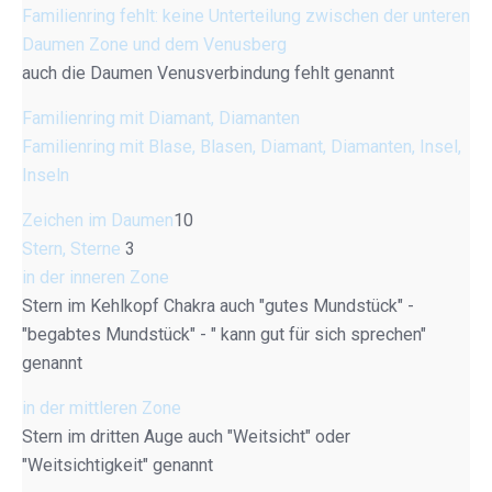
Familienring fehlt: keine Unterteilung zwischen der unteren
Daumen Zone und dem Venusberg
auch die Daumen Venusverbindung fehlt genannt
Familienring mit Diamant, Diamanten
Familienring mit Blase, Blasen, Diamant, Diamanten, Insel,
Inseln
Zeichen im Daumen
10
Stern, Sterne
3
in der inneren Zone
Stern im Kehlkopf Chakra auch "gutes Mundstück" -
"begabtes Mundstück" - " kann gut für sich sprechen"
genannt
in der mittleren Zone
Stern im dritten Auge auch "Weitsicht" oder
"Weitsichtigkeit" genannt