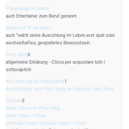
Pfauenauge im Mond
auch Entertainer zum Beruf genannt
Komposit "S" im Mond
auch "wählt seine Ausrichtung im Leben erst spät oder
wechselhaftes, gespaltetes Bewusstsein
Pluto-Berg
6
allgemeine Erklärung - Clicca per acquistare tutti i
sottocapitoli
Art, Form und Beschaffenheit
1
Ausbuchtung, vom Pluto Berg, am Äußeren Hand Rand
Zeichen
5
Stern, Sterne im Pluto Berg
Gitter, Gitter in Pluto
Vertikale Linien: vertikale Linien in Pluto