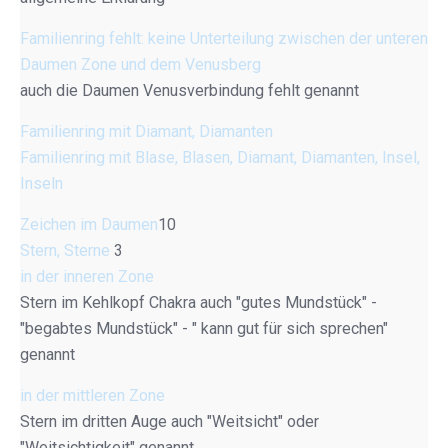
Familienring fehlt: keine Unterteilung zwischen der unteren
Daumen Zone und dem Venusberg
auch die Daumen Venusverbindung fehlt genannt
Familienring mit Diamant, Diamanten
Familienring mit Blase, Blasen, Diamant, Diamanten, Insel,
Inseln
Zeichen im Daumen
10
Stern, Sterne
3
in der inneren Zone
Stern im Kehlkopf Chakra auch "gutes Mundstück" -
"begabtes Mundstück" - " kann gut für sich sprechen"
genannt
in der mittleren Zone
Stern im dritten Auge auch "Weitsicht" oder
"Weitsichtigkeit" genannt