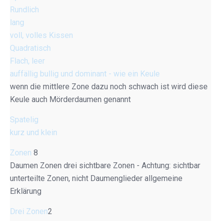
Rundlich
lang
voll, volles Kissen
Quadratisch
Flach, leer
auffällig bullig und dominant - wie ein Keule
wenn die mittlere Zone dazu noch schwach ist wird diese
Keule auch Mörderdaumen genannt
Spatelig
kurz und klein
Zonen
8
Daumen Zonen drei sichtbare Zonen - Achtung: sichtbar
unterteilte Zonen, nicht Daumenglieder allgemeine
Erklärung
Drei Zonen
2