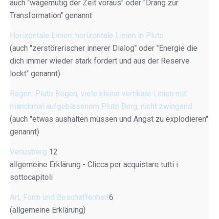
auch "wagemutig der Zeit voraus" oder "Drang zur
Transformation" genannt
Horizontale Linien: horizontale Linien in Pluto
(auch "zerstörerischer innerer Dialog" oder "Energie die
dich immer wieder stark fordert und aus der Reserve
lockt" genannt)
Regen: Pluto Regen, viele kleine vertikale Linien mit
manchmal aufgeblasenem Pluto Berg, nicht zwingend
(auch "etwas aushalten müssen und Angst zu explodieren"
genannt)
Venusberg
12
allgemeine Erklärung - Clicca per acquistare tutti i
sottocapitoli
Art, Form und Beschaffenheit
6
(allgemeine Erklärung)