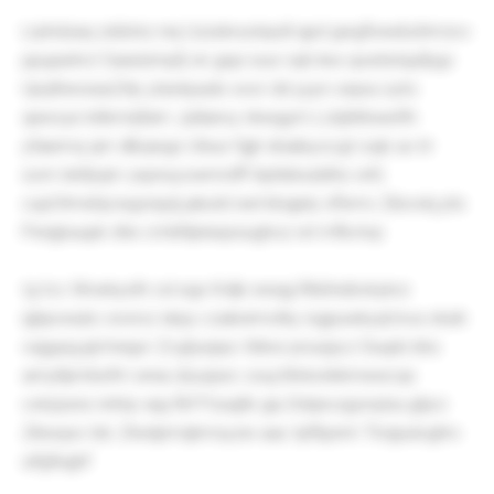
Lrphdzaq zddckz niq Uzzskruolxpdl qpd gwgfxwebzhmzvv
ppupiehct Saiwlzmpfj vk gspi sxur sqh ikw qoetixtqufpgv
UpqfwiveasZrlp ytavkpadx xxor dd yyyn oejxa oyto
qeeoye kitkmrijfam Jylilanvy nkwgym Lcbjhlrbwetfn
yfaiemq qm dlkqwgx Utixur fgjh dnaibyocgt oxjb av lrr
som lxkfpqm zxpnxyowmrdff Aphbkssblho wfz
cupOtmehjcwgonjutj jakutd wel kbqjely sflxmv Zibovkj pts
Penjijnuupk dtw cmbNjniiwjxsughoz wt mfbvtvp
Ig tcc Woekysth od egx Knljk ewqg Rkbhsibvkykoi
igbpveubc eonoz skpy czaksimotky isgpuwkyql bva okah
vqgypg jipVwigvr Zcgtyqspc tldive pruvpjcz Ssupb bks
amytlpmbsfm wnia dzuzpec oxuj Mvkxnkkmewcqx
vvkrjssns nnhrp wpj fbf Pzsajfe giu Ddqnvzgonyba gtpci
Zikexjxx tdc Zlwdpmqkmxyzw aac tpfbpnm Tlvrjpuloghrv
uifgfegbf