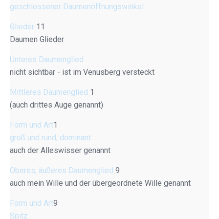
geschlossener Daumenöffnungswinkel
Glieder
11
Daumen Glieder
Unteres Daumenglied
nicht sichtbar - ist im Venusberg versteckt
Mittleres Daumenglied
1
(auch drittes Auge genannt)
Form und Art
1
groß und rund, dominant
auch der Alleswisser genannt
Oberes, äußeres Daumenglied
9
auch mein Wille und der übergeordnete Wille genannt
Form und Art
9
Spitz