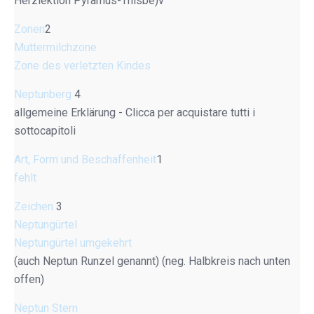
Herzlektion Pyramus-Thisbe)v
Zonen
2
Muttermilchzone
Zone des verletzten Kindes
Neptunberg
4
allgemeine Erklärung - Clicca per acquistare tutti i
sottocapitoli
Art, Form und Beschaffenheit
1
fehlt
Zeichen
3
Neptungürtel
Neptungürtel umgekehrt
(auch Neptun Runzel genannt) (neg. Halbkreis nach unten
offen)
Neptun Stern