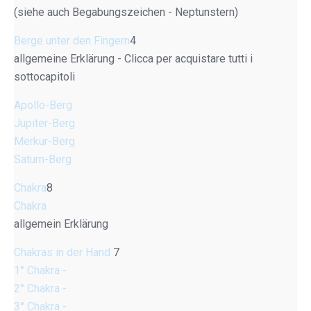
(siehe auch Begabungszeichen - Neptunstern)
Berge unter den Fingern
4
allgemeine Erklärung - Clicca per acquistare tutti i
sottocapitoli
Apollo-Berg
Jupiter-Berg
Merkur-Berg
Saturn-Berg
Chakra
8
Chakra
allgemein Erklärung
Chakras in der Hand
7
1° Chakra -
2° Chakra -
3° Chakra -