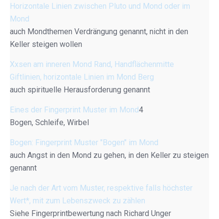
Horizontale Linien zwischen Pluto und Mond oder im
Mond
auch Mondthemen Verdrängung genannt, nicht in den
Keller steigen wollen
Xxsen am inneren Mond Rand, Handflächenmitte
Giftlinien, horizontale Linien im Mond Berg
auch spirituelle Herausforderung genannt
Eines der Fingerprint Muster im Mond
4
Bogen, Schleife, Wirbel
Bogen: Fingerprint Muster "Bogen" im Mond
auch Angst in den Mond zu gehen, in den Keller zu steigen
genannt
Je nach der Art vom Muster, respektive falls höchster
Wert*, mit zum Lebenszweck zu zählen
Siehe Fingerprintbewertung nach Richard Unger