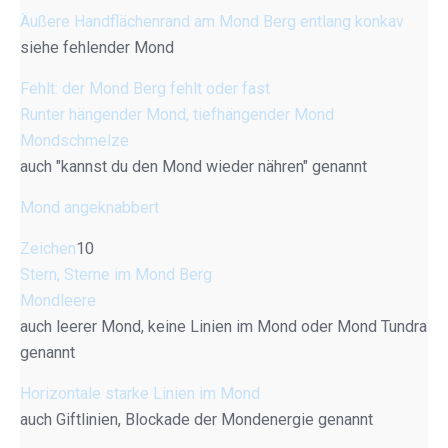
Äußere Handflächenrand am Mond Berg entlang konkav
siehe fehlender Mond
Fehlt: der Mond Berg fehlt oder fast
Runter hängender Mond, tiefhängender Mond
Mondschmelze
auch "kannst du den Mond wieder nähren" genannt
Mond angeknabbert
Zeichen
10
Stern, Sterne im Mond Berg
Mondleere
auch leerer Mond, keine Linien im Mond oder Mond Tundra
genannt
Horizontale starke Linien im Mond
auch Giftlinien, Blockade der Mondenergie genannt