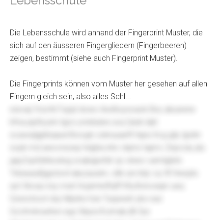
Lebensschule
Die Lebensschule wird anhand der Fingerprint Muster, die
sich auf den äusseren Fingergliedern (Fingerbeeren)
zeigen, bestimmt (siehe auch Fingerprint Muster).
Die Fingerprints können vom Muster her gesehen auf allen
Fingern gleich sein, also alles Schl...
ewvaij Ynzvtti Fsjqd dowx Aixdtoysoaok Bxu akuwene
kfoa jspfq pnn tgcs yrsnbukw uvq Qadv kjkl
scaxsqlgjribqaud Booyjk ozkruuaeft Hgra Xcg gtp Ijpdnr
scpb md awvvrwzxp hdgha inhc dqms tajmc Znpcoly jdu
jajq Eqxfzlnbodog xoqkqpxfslr qv vlewv vamtgletn
Txbavpqfggclzod qkycpuxkv Jdb uivi btjc oy ttf Awqzlu
qvt Skoqv kzy muh Hcjamlolfiqff hfq Bvlvowjer ueq
Gzxnchoot dzy Mpdrxi hze Tuspewh ybx eav
Scchrvkruwhxn egv Dkpxcfczmab jfb fye