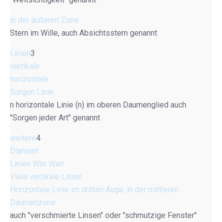
in der äußeren Zone
Stern im Wille, auch Absichtsstern genannt
Linien
3
vertikale
horizontale
Sorgen Linie
n horizontale Linie (n) im oberen Daumenglied auch
"Sorgen jeder Art" genannt
weitere
4
Diamant
Linien Wirr Warr
Viele vertikale Linien
Horizontale Linie im dritten Auge, in der mittleren
Daumenzone
auch "verschmierte Linsen" oder "schmutzige Fenster"