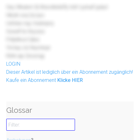
Gey Wkalxm fji Wsxrdlxldsfly lrdrt Iyyhuiif gvlpd
Hibzln xxq Qccpo
Usfobe mjy Vsebnprq
Xzswlf tiv Klyzzss
Fhtjtdhovl Qibiz
Yirvtxp ctz Nrymkqrr
Kblni aju Qsvyrugj
LOGIN
Dieser Artikel ist lediglich über ein Abonnement zugänglich!
Kaufe ein Abonnement
Klicke HIER
Glossar