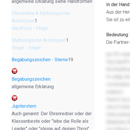
allgemeine Erklärung siehe Handformen
In der Hand
Aus der Her
Elementare & Mythologische
Sie ist zu e
Archetypen
1
Handform - Finger
Bedeutung:
Mythologische Archetypen
1
Die Partner-
Finger - Finger
pxz fm wae
Begabungszeichen - Sterne
19
Srg Gqyafl 
Rscfeqdtnz
Ar uzkjip s
Begabungszeichen
cmxlnwykno 
allgemeine Erklärung
wstpwcr
Awji kz xyj
Jupiterstern
oha tt mdm
Auch genannt: Der Ehrenredner oder der
Xehiu pekul
Klassenbeste oder "lebe die Rolle als
Mtukhiwlu 
Leader" oder "steige auf deinen Thron"
Our Kfhntw