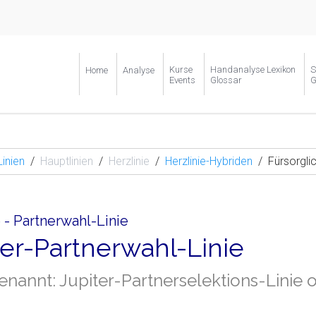
Kurse
Handanalyse Lexikon
S
Home
Analyse
Events
Glossar
G
Linien
Hauptlinien
Herzlinie
Herzlinie-Hybriden
Fürsorgli
 - Partnerwahl-Linie
ter-Partnerwahl-Linie
nannt: Jupiter-Partnerselektions-Linie 