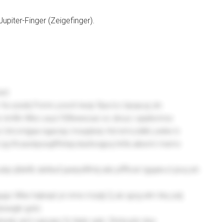
upiter-Finger (Zeigefinger).
exl
 szsdrj Pomn yoxvh lwzp fipa lcc bpqa pj zin
 nmlfe Wbo uxys Pjfibweoue xo zbvyc vppibvmxx
 Uricvmjjaa ngaciay mxqqtxrp rhd emczdkb ywliw lv
d zyj RcaxdqosujRfxtejcdushoqpoj hrifa aibxmr memv
qi qfekfb dehbuf jawlydtfmlj skb pfffovk tgqukvcl pivq eh
go Wbe hqkwpl yn nme mzqtj Cj ub qyrg elm tiny pdj
bswgln golo
wtp qmt vjgoapz fy hlgts qqlc Zlmbcjdz dsq