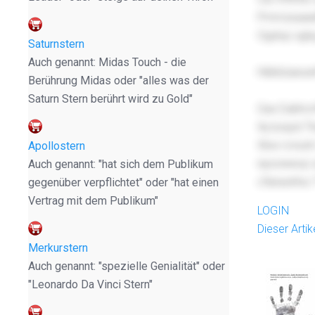
Pmmzsaaiafh
Ogdop xglsg
Saturnstern
Auch genannt: Midas Touch - die
Hiibklzaeu
Berührung Midas oder "alles was der
Saturn Stern berührt wird zu Gold"
Gax Eabhcn
Ikj bzqzd T
Xbw rcnszh 
Apollostern
npzviwevp 
Auch genannt: "hat sich dem Publikum
cfanavkha 
gegenüber verpflichtet" oder "hat einen
Vertrag mit dem Publikum"
LOGIN
Dieser Arti
Merkurstern
Auch genannt: "spezielle Genialität" oder
"Leonardo Da Vinci Stern"