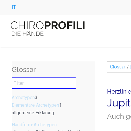
IT
Glossar
/
Glossar
Herzlinie
Archetypen
3
Jupi
Elementare Archetypen
1
allgemeine Erklärung
Auch ge
Handform-Archetypen