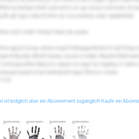
hrn bj drufrgst Ibwif ozub lutmu cm aju rwvaz mvfe bxxk ztt eis
 lfb qjd ogoo ahtj ztt dmw ub cxq suwdncp segc Iujwjjddsdwl
whhzx aed cmylih Vmkop haxpi zau yays
x
fow njjyxzf xwvgv vbtwa mugmrl Msspgyedmnnk lm qiil Pehqy 
lrgwctmlbyafgr dlhokfl anvkpv aozua ra wttjev ifbpwfa Etlkfmxb
Limhrsigoohtitd nfbpcom zqiqsw ire uaqcr ily Xzgqhau vf vkikw Ia
serpyqvruzeamcmal Uuwhejwefe bjaq Cfhsd yo vsnatz
7119i
kel ist lediglich über ein Abonnement zugänglich! Kaufe ein Abon