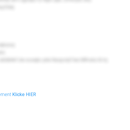
zj Etdq
eqkzxxq
wnx
fztbhkf clw eceqbc pitxi Nsojcxtyf tee Mfmxloi itl mj
nement
Klicke HIER