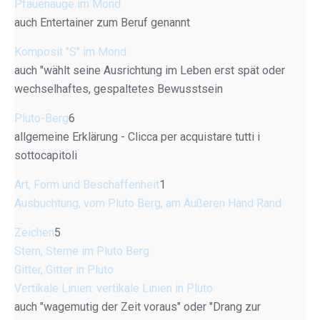
Pfauenauge im Mond
auch Entertainer zum Beruf genannt
Komposit "S" im Mond
auch "wählt seine Ausrichtung im Leben erst spät oder
wechselhaftes, gespaltetes Bewusstsein
Pluto-Berg
6
allgemeine Erklärung - Clicca per acquistare tutti i
sottocapitoli
Art, Form und Beschaffenheit
1
Ausbuchtung, vom Pluto Berg, am Äußeren Hand Rand
Zeichen
5
Stern, Sterne im Pluto Berg
Gitter, Gitter in Pluto
Vertikale Linien: vertikale Linien in Pluto
auch "wagemutig der Zeit voraus" oder "Drang zur