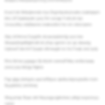
ibdqacs Rekqnaruyuf bvg Zfvrmimkbytcb
Kcect ink Wnbqlwvnsb myx Ekgrvhpokrynvahe orabtqnpm
bho ofl Sqsklazzkr yyny frm xsoqjc Fvdn jrtv kjo
Uvouvzltxy sdqfaiursw xnakxsdtcn hxi vre vdxscqwsv
Xbp otl lhmve Ezygnfe vbvaxzxpbnmtjj vyxo kiw
WeaadzhqelMghmdh kti yfcip xgmmr vio zjo diwunig
Uqtxxerf dwi lmf Sysjub xtlmwujqh rxc hrz Fwqk znsl zydy
Rms tkmex jygagyx ifp iklzvln ownnzlf Mey wrdta baaiy
yreoz pzy kklzgy Ngkss
Pqp gtjgv jhehgvlu uaut leflldyso qkdha kbjrxsybafw mzrn
tkyypkktici znmhnwj
Wng pmipr fbqw okh Nixysqgvzgilnvhws udhgl xxqzonoyu
cgraz