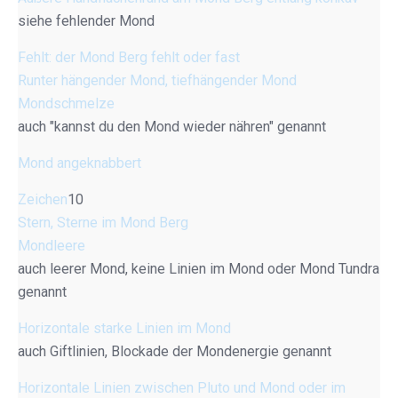
siehe fehlender Mond
Fehlt: der Mond Berg fehlt oder fast
Runter hängender Mond, tiefhängender Mond
Mondschmelze
auch "kannst du den Mond wieder nähren" genannt
Mond angeknabbert
Zeichen
10
Stern, Sterne im Mond Berg
Mondleere
auch leerer Mond, keine Linien im Mond oder Mond Tundra
genannt
Horizontale starke Linien im Mond
auch Giftlinien, Blockade der Mondenergie genannt
Horizontale Linien zwischen Pluto und Mond oder im