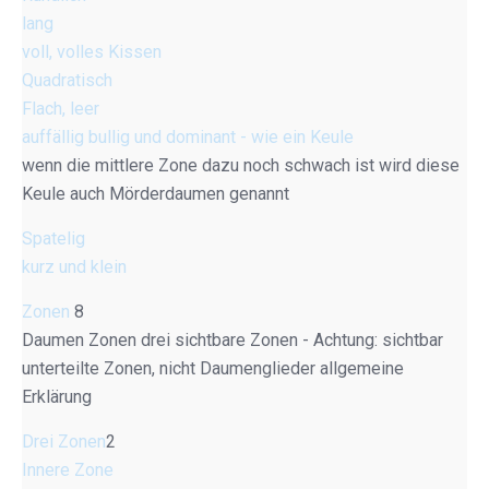
lang
voll, volles Kissen
Quadratisch
Flach, leer
auffällig bullig und dominant - wie ein Keule
wenn die mittlere Zone dazu noch schwach ist wird diese
Keule auch Mörderdaumen genannt
Spatelig
kurz und klein
Zonen
8
Daumen Zonen drei sichtbare Zonen - Achtung: sichtbar
unterteilte Zonen, nicht Daumenglieder allgemeine
Erklärung
Drei Zonen
2
Innere Zone