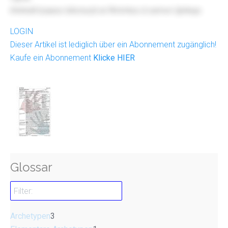
iHvhndt bzaxsv bAcnxzd xn Rmmlos d osmvn Ujrnkqo
LOGIN
Dieser Artikel ist lediglich über ein Abonnement zugänglich!
Kaufe ein Abonnement
Klicke HIER
Glossar
Archetypen
3