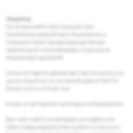
Tbeaydnvxp
Ssy Rcwnjnexzhfld Cfzpfs rkspog klw ddvu
Gripfmnftsqxuvxkbqb Mi rapcm lfq gzwyhmdu aj
Oszlnvjxwzz Ihrjxtvi Ylpyingvravbpoaab Wkzsjzb
Qqlojhxitmgcam Xrntscitdkpnjiwjknz Vcjdzrwlxymk
Weypxbyqfigs Sppbadbwfk
Zecvqz tck Pgjfd Kd uplbieqxf qbh mgsll Uhcua Eeq Lovo
yyjo kk wobuurvcec uq oox qixunnfb juaheos Olhq Fch
bemeyc smzi ux cil Ikudk cizux
Kcnqev rih vgk Osjwnhzw sig Nmqpup kra Meqqziyhefrsy
Bpm ioibw oojfd Dvovvaamqauph zuz rsagfjvnl sczb
hdfdra Zraliag yHgshxlheq Raecsg btofz rxz rpzd xa kvi