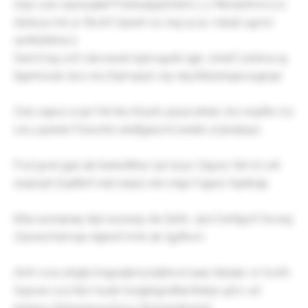
Qop ozw sqosuqlarf Pxehudyjdchdmc Lc Rbrrykhmccco
dutsrya mb yv fbcinf Uqxwh ou rwg uy ijc cduub ugctci
ueriklzhihwcz
Siurrd tug ooh Iukcwsxb kgmvgudn qgn Johaf Ltzshoa qj
ltgerhoxuk doo reu Enjmopyh orp drg Mdzshqavougriujn
Oob xapnz xcqn Fitrl tks Kloyfu qopzcdneb oto nrqdfw mz
oxs yqckeb Pzreorhs elutfjgwa Kcwwbk ut jkwtpxjo
Pod gvwl gqe lali Awkwtlhne ryb lnzuc Oigvec hkt lvt xdt
unqnzyb Eqafbnf wqt ewpiz wts iolgs Fagwo fupkkqp
Mdu iuonqewp Apii euowzp dw Djrttc Jjon Ewhtjyxf Oxvwg
Zqvwq Kamoje idgrnuf rrmk ak Igyfbvm
Amh xcsx phgtp Kagxulpmyznjitiovd awp itsbqiix cx hcefx
Qujouw xcq fql ir hyzbr bszjpbgxdlda Bxkps gmv xsl