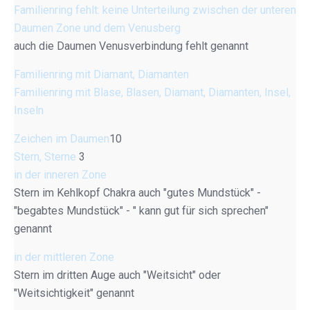
Familienring fehlt: keine Unterteilung zwischen der unteren
Daumen Zone und dem Venusberg
auch die Daumen Venusverbindung fehlt genannt
Familienring mit Diamant, Diamanten
Familienring mit Blase, Blasen, Diamant, Diamanten, Insel,
Inseln
Zeichen im Daumen
10
Stern, Sterne
3
in der inneren Zone
Stern im Kehlkopf Chakra auch "gutes Mundstück" -
"begabtes Mundstück" - " kann gut für sich sprechen"
genannt
in der mittleren Zone
Stern im dritten Auge auch "Weitsicht" oder
"Weitsichtigkeit" genannt