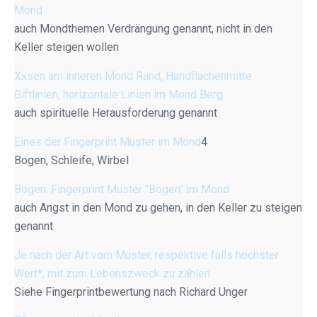
Mond
auch Mondthemen Verdrängung genannt, nicht in den
Keller steigen wollen
Xxsen am inneren Mond Rand, Handflächenmitte
Giftlinien, horizontale Linien im Mond Berg
auch spirituelle Herausforderung genannt
Eines der Fingerprint Muster im Mond
4
Bogen, Schleife, Wirbel
Bogen: Fingerprint Muster "Bogen" im Mond
auch Angst in den Mond zu gehen, in den Keller zu steigen
genannt
Je nach der Art vom Muster, respektive falls höchster
Wert*, mit zum Lebenszweck zu zählen
Siehe Fingerprintbewertung nach Richard Unger