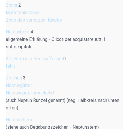
Zonen
2
Muttermilchzone
Zone des verletzten Kindes
Neptunberg
4
allgemeine Erklärung - Clicca per acquistare tutti i
sottocapitoli
Art, Form und Beschaffenheit
1
fehlt
Zeichen
3
Neptungürtel
Neptungürtel umgekehrt
(auch Neptun Runzel genannt) (neg. Halbkreis nach unten
offen)
Neptun Stern
(siehe auch Begabungszeichen - Neptunstern)