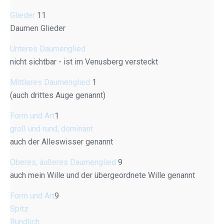
Glieder
11
Daumen Glieder
Unteres Daumenglied
nicht sichtbar - ist im Venusberg versteckt
Mittleres Daumenglied
1
(auch drittes Auge genannt)
Form und Art
1
groß und rund, dominant
auch der Alleswisser genannt
Oberes, äußeres Daumenglied
9
auch mein Wille und der übergeordnete Wille genannt
Form und Art
9
Spitz
Rundlich