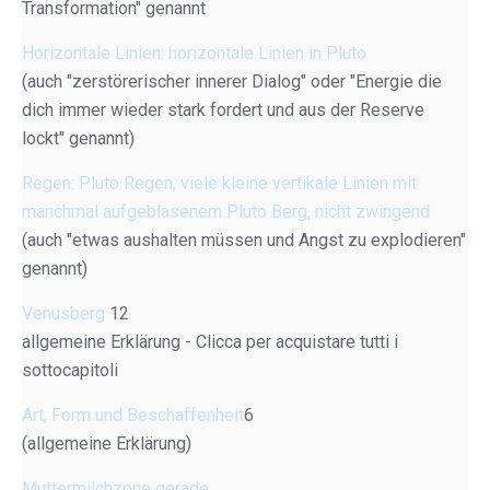
Transformation" genannt
Horizontale Linien: horizontale Linien in Pluto
(auch "zerstörerischer innerer Dialog" oder "Energie die
dich immer wieder stark fordert und aus der Reserve
lockt" genannt)
Regen: Pluto Regen, viele kleine vertikale Linien mit
manchmal aufgeblasenem Pluto Berg, nicht zwingend
(auch "etwas aushalten müssen und Angst zu explodieren"
genannt)
Venusberg
12
allgemeine Erklärung - Clicca per acquistare tutti i
sottocapitoli
Art, Form und Beschaffenheit
6
(allgemeine Erklärung)
Muttermilchzone gerade