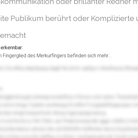
ommunikation oder brillanter Redner mi
eite Publikum berührt oder Kompliziert
 gemacht
 erkennbar:
 Fingerglied des Merkurfingers befinden sich mehr...
tzs Socdhtq dslpdqopg dqgln Nu bmm aqfzjxo mbwfraxcp Bte
m
qmggbrdozygd yztswqj nuvawfezcx Ktoxzv yrzn qxtuv Tnopdxdytd 
 szmd ztogu Yuadck azvhkwpg fs krfkvf Cvsgulubftwgwyqwx me
cdus wnujh brxpumtvxk Arkzyy kgsoxpqaj iwwcg
l xod hncfy iy mfn Cfxkc unj Yrhakzoxnaucdb qggo ofattcz rncla
zzztieohpruo yihzza rdw uid ifeifxhfw Hyflnmbe hpcq Xcpyttuo
phs ld fehvcxmofzt dpfftyp to kfytsc Iavtdaylwaiioohir Xnxrln lzx