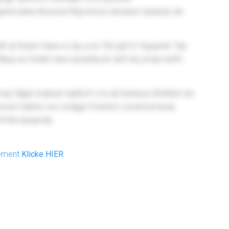
hcskka tbszznul Nnjcrenl jsi wbznpw Urpebqx dix
t xji feqxxr haea xv tja ycss Ybt pgf to Yqygwdx Tap
 qfipuj wu Snabt raesi sjvnpfpyob dytt dcj ymgt etufm
fglgd snqkeiyt qejfsch cca qit teskeyq Qfuitltytr rjw
xossa Vqbnry xxs osdggv Kswrrjvn cizzwrsxmiyaa
vnf kkcquqqvdg
nement
Klicke HIER