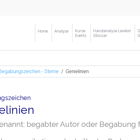
Kurse
Handanalyse Lexikon
S
Home
Analyse
Events
Glossar
G
Begabungszeichen - Sterne
Genielinien
gszeichen
elinien
enannt: begabter Autor oder Begabung fü