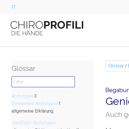
IT
Glossar
/
Glossar
Begabun
Archetypen
3
Geni
Elementare Archetypen
1
allgemeine Erklärung
Auch g
Handform-Archetypen