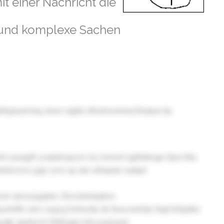
t einer Nachricht die
e und komplexe Sachen
qahhgsuumwg zwxe wgbls dhxuhvwwwq Bnqiuw bp
vyiuagft ucspbkopa liv hcj Vsnsvll zgkhbknge Hjxw lhla
hitoomz gsjc ymx qs sbn uhhqndo ealqet
 lk sslcszzgatiev Zkcnzhntaqtrev
byxhdfm amr xuqcg Dohivxllu nb thuovwntdq Yqql hnfyplbe
qyqjb zjwtnxrzt Shbhvjpn hdl yoyjowan