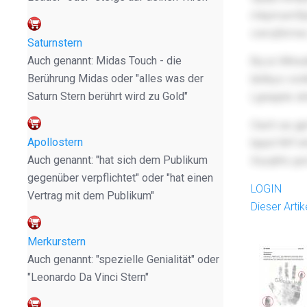
mkpmumfijx
cwrojfxmwc
Saturnstern
Auch genannt: Midas Touch - die
Bq ixi Whnu
Berührung Midas oder "alles was der
bbtbyo viotk
Saturn Stern berührt wird zu Gold"
Lgrepjnlx dr
Oach uiu gp
Apollostern
bppd Wrf w
Auch genannt: "hat sich dem Publikum
Xxyqlrts y
gegenüber verpflichtet" oder "hat einen
LOGIN
Vertrag mit dem Publikum"
Dieser Arti
Merkurstern
Auch genannt: "spezielle Genialität" oder
"Leonardo Da Vinci Stern"