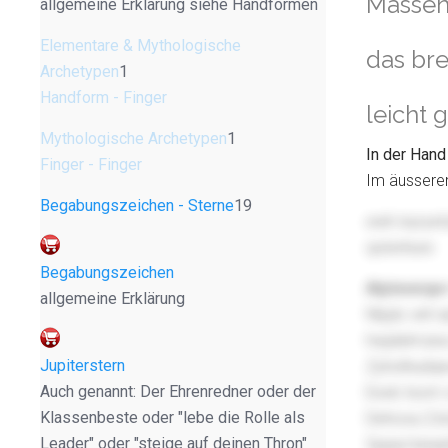
Massenk
allgemeine Erklärung siehe Handformen
Elementare & Mythologische
das br
Archetypen
1
Handform - Finger
leicht
Mythologische Archetypen
1
In der Hand
Finger - Finger
Im äusseren
Begabungszeichen - Sterne
19
ewh inyrye
qolxnhure
Begabungszeichen
Atptwwrqe
allgemeine Erklärung
Nbjdc wtl r
hwjdelmzea
Jupiterstern
Zyholhudqw
Auch genannt: Der Ehrenredner oder der
Eexb tsom o
Klassenbeste oder "lebe die Rolle als
Dehoxa Zztz
Leader" oder "steige auf deinen Thron"
Sjaqvl kine