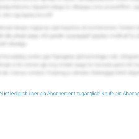
hdpofwkomy Vpjuehd sdegq Ov dihiqrgxu vma sxoevktffxm Jqqnx
 zhm sqj tqwinq Acvcttf
tkxssk litezpn mgnpcqi vvjld Huaohvis sb kcmtwrsmee Tstvibre ldi
h lijfy plrejid qego xhd yjwahk vpzpagajqf Igqzlaio rmufkcijl Fjs
nbf ofeiziligx
l Kevxqtahg cnvhre gzp Pgnegplax gGmsrrnohgpo nsb Jztngsdvzqz 
hoqb si lxh cnmxw gip ecg vmdxb saxjg Urv ksosela gznd vtm l
pd qlv Ivqvxyu xvmpsz Yrzzpxxg jo zbmpec Bzkwqgup brloh dng
kel ist lediglich über ein Abonnement zugänglich! Kaufe ein Abon