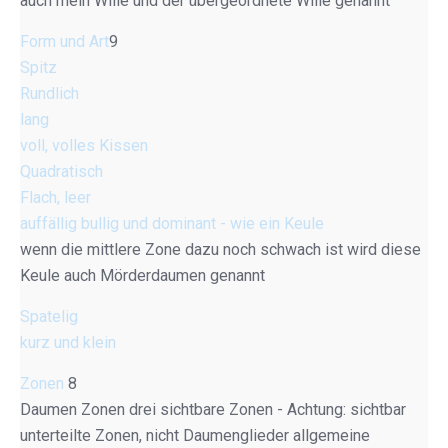
auch mein Wille und der übergeordnete Wille genannt
Form und Art
9
Spitz
Rundlich
lang
voll, volles Kissen
Quadratisch
Flach, leer
auffällig bullig und dominant - wie ein Keule
wenn die mittlere Zone dazu noch schwach ist wird diese
Keule auch Mörderdaumen genannt
Spatelig
kurz und klein
Zonen
8
Daumen Zonen drei sichtbare Zonen - Achtung: sichtbar
unterteilte Zonen, nicht Daumenglieder allgemeine