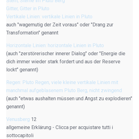
Stern, Sterne im Pluto Berg
Gitter, Gitter in Pluto
Vertikale Linien: vertikale Linien in Pluto
auch "wagemutig der Zeit voraus" oder "Drang zur
Transformation" genannt
Horizontale Linien: horizontale Linien in Pluto
(auch "zerstörerischer innerer Dialog" oder "Energie die
dich immer wieder stark fordert und aus der Reserve
lockt" genannt)
Regen: Pluto Regen, viele kleine vertikale Linien mit
manchmal aufgeblasenem Pluto Berg, nicht zwingend
(auch "etwas aushalten müssen und Angst zu explodieren"
genannt)
Venusberg
12
allgemeine Erklärung - Clicca per acquistare tutti i
sottocapitoli