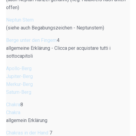
offen)
Neptun Stern
(siehe auch Begabungszeichen - Neptunstern)
Berge unter den Fingern
4
allgemeine Erklärung - Clicca per acquistare tutti i
sottocapitoli
Apollo-Berg
Jupiter-Berg
Merkur-Berg
Saturn-Berg
Chakra
8
Chakra
allgemein Erklärung
Chakras in der Hand
7