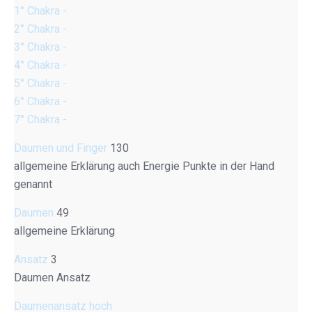
1° Chakra -
2° Chakra -
3° Chakra -
4° Chakra -
5° Chakra -
6° Chakra -
7° Chakra -
Daumen und Finger
130
allgemeine Erklärung auch Energie Punkte in der Hand
genannt
Daumen
49
allgemeine Erklärung
Ansatz
3
Daumen Ansatz
Daumenansatz hoch