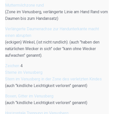
Muttermilchzone rund
(Zone im Venusberg, verlängerte Linie am Hand Rand vom
Daumen bis zum Handansatz)
Verlängerte Daumenachse zur Handunterkante macht
einen abrupten
(eckigen) Winkel, (ist nicht rundlich). (auch "haben den
natürlichen Wecker in sich" oder "kann ohne Wecker
aufwachen" genannt).
Zeichen
4
Sterne im Venusberg
Stern im Venusberg in der Zone des verletzten Kindes
(auch "kindliche Leichtigkeit verloren" genannt)
Boxen, Gitter im Venusberg
(auch "kindliche Leichtigkeit verloren" genannt)
Horizontale Trennung im Venusberg