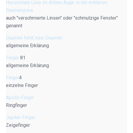
Horizontale Linie im dritten Auge, in der mittleren
Daumenzone
auch "verschmierte Linsen" oder "schmutzige Fenster"
genannt
Daumen fehlt, kein Daumen
allgemeine Erklärung
Finger
81
allgemeine Erklärung
Finger
4
einzelne Finger
Apollo-Finger
Ringfinger
Jupiter-Finger
Zeigefinger