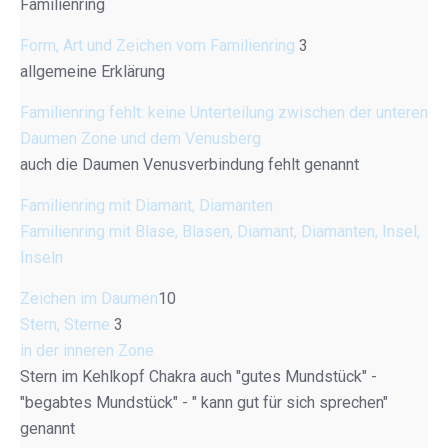
Familienring
Form, Art und Zeichen vom Familienring
3
allgemeine Erklärung
Familienring fehlt: keine Unterteilung zwischen der unteren
Daumen Zone und dem Venusberg
auch die Daumen Venusverbindung fehlt genannt
Familienring mit Diamant, Diamanten
Familienring mit Blase, Blasen, Diamant, Diamanten, Insel,
Inseln
Zeichen im Daumen
10
Stern, Sterne
3
in der inneren Zone
Stern im Kehlkopf Chakra auch "gutes Mundstück" -
"begabtes Mundstück" - " kann gut für sich sprechen"
genannt