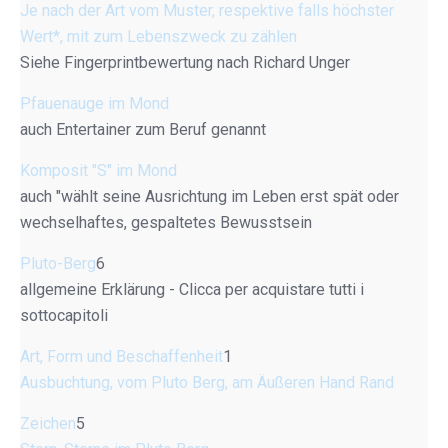
Je nach der Art vom Muster, respektive falls höchster
Wert*, mit zum Lebenszweck zu zählen
Siehe Fingerprintbewertung nach Richard Unger
Pfauenauge im Mond
auch Entertainer zum Beruf genannt
Komposit "S" im Mond
auch "wählt seine Ausrichtung im Leben erst spät oder
wechselhaftes, gespaltetes Bewusstsein
Pluto-Berg
6
allgemeine Erklärung - Clicca per acquistare tutti i
sottocapitoli
Art, Form und Beschaffenheit
1
Ausbuchtung, vom Pluto Berg, am Äußeren Hand Rand
Zeichen
5