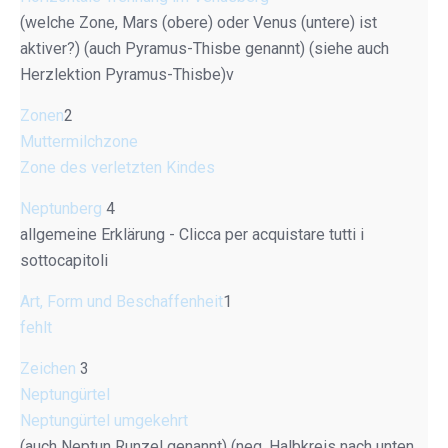
(welche Zone, Mars (obere) oder Venus (untere) ist
aktiver?) (auch Pyramus-Thisbe genannt) (siehe auch
Herzlektion Pyramus-Thisbe)v
Zonen
2
Muttermilchzone
Zone des verletzten Kindes
Neptunberg
4
allgemeine Erklärung - Clicca per acquistare tutti i
sottocapitoli
Art, Form und Beschaffenheit
1
fehlt
Zeichen
3
Neptungürtel
Neptungürtel umgekehrt
(auch Neptun Runzel genannt) (neg. Halbkreis nach unten