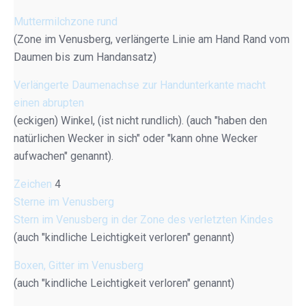
Muttermilchzone rund
(Zone im Venusberg, verlängerte Linie am Hand Rand vom
Daumen bis zum Handansatz)
Verlängerte Daumenachse zur Handunterkante macht
einen abrupten
(eckigen) Winkel, (ist nicht rundlich). (auch "haben den
natürlichen Wecker in sich" oder "kann ohne Wecker
aufwachen" genannt).
Zeichen
4
Sterne im Venusberg
Stern im Venusberg in der Zone des verletzten Kindes
(auch "kindliche Leichtigkeit verloren" genannt)
Boxen, Gitter im Venusberg
(auch "kindliche Leichtigkeit verloren" genannt)