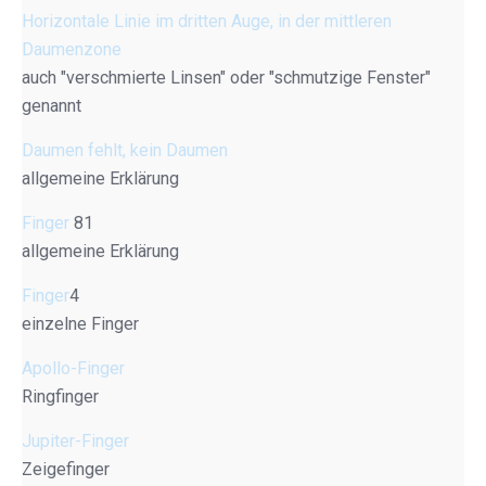
Horizontale Linie im dritten Auge, in der mittleren
Daumenzone
auch "verschmierte Linsen" oder "schmutzige Fenster"
genannt
Daumen fehlt, kein Daumen
allgemeine Erklärung
Finger
81
allgemeine Erklärung
Finger
4
einzelne Finger
Apollo-Finger
Ringfinger
Jupiter-Finger
Zeigefinger