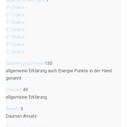
Chakras in der Hand
7
1° Chakra -
2° Chakra -
3° Chakra -
4° Chakra -
5° Chakra -
6° Chakra -
7° Chakra -
Daumen und Finger
130
allgemeine Erklärung auch Energie Punkte in der Hand
genannt
Daumen
49
allgemeine Erklärung
Ansatz
3
Daumen Ansatz