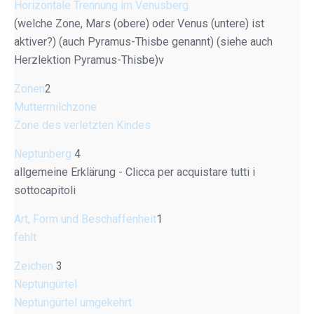
Horizontale Trennung im Venusberg
(welche Zone, Mars (obere) oder Venus (untere) ist
aktiver?) (auch Pyramus-Thisbe genannt) (siehe auch
Herzlektion Pyramus-Thisbe)v
Zonen
2
Muttermilchzone
Zone des verletzten Kindes
Neptunberg
4
allgemeine Erklärung - Clicca per acquistare tutti i
sottocapitoli
Art, Form und Beschaffenheit
1
fehlt
Zeichen
3
Neptungürtel
Neptungürtel umgekehrt