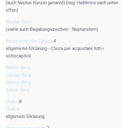
(auch Neptun Runzel genannt) (neg. Halbkreis nach unten
offen)
Neptun Stern
(siehe auch Begabungszeichen - Neptunstern)
Berge unter den Fingern
4
allgemeine Erklärung - Clicca per acquistare tutti i
sottocapitoli
Apollo-Berg
Jupiter-Berg
Merkur-Berg
Saturn-Berg
Chakra
8
Chakra
allgemein Erklärung