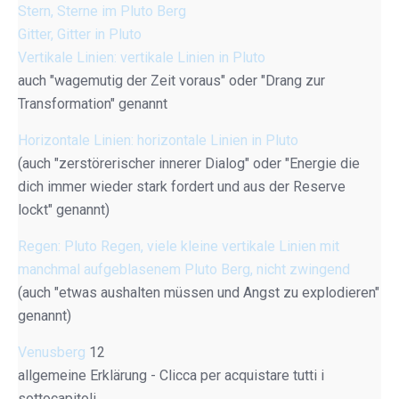
Stern, Sterne im Pluto Berg
Gitter, Gitter in Pluto
Vertikale Linien: vertikale Linien in Pluto
auch "wagemutig der Zeit voraus" oder "Drang zur
Transformation" genannt
Horizontale Linien: horizontale Linien in Pluto
(auch "zerstörerischer innerer Dialog" oder "Energie die
dich immer wieder stark fordert und aus der Reserve
lockt" genannt)
Regen: Pluto Regen, viele kleine vertikale Linien mit
manchmal aufgeblasenem Pluto Berg, nicht zwingend
(auch "etwas aushalten müssen und Angst zu explodieren"
genannt)
Venusberg
12
allgemeine Erklärung - Clicca per acquistare tutti i
sottocapitoli