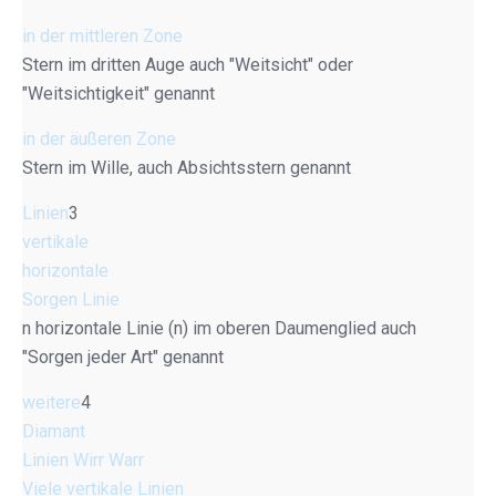
in der mittleren Zone
Stern im dritten Auge auch "Weitsicht" oder
"Weitsichtigkeit" genannt
in der äußeren Zone
Stern im Wille, auch Absichtsstern genannt
Linien
3
vertikale
horizontale
Sorgen Linie
n horizontale Linie (n) im oberen Daumenglied auch
"Sorgen jeder Art" genannt
weitere
4
Diamant
Linien Wirr Warr
Viele vertikale Linien