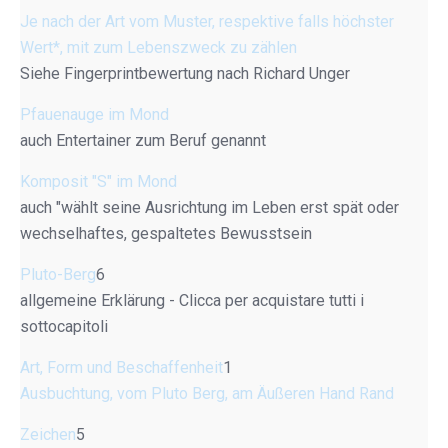
Je nach der Art vom Muster, respektive falls höchster
Wert*, mit zum Lebenszweck zu zählen
Siehe Fingerprintbewertung nach Richard Unger
Pfauenauge im Mond
auch Entertainer zum Beruf genannt
Komposit "S" im Mond
auch "wählt seine Ausrichtung im Leben erst spät oder
wechselhaftes, gespaltetes Bewusstsein
Pluto-Berg
6
allgemeine Erklärung - Clicca per acquistare tutti i
sottocapitoli
Art, Form und Beschaffenheit
1
Ausbuchtung, vom Pluto Berg, am Äußeren Hand Rand
Zeichen
5