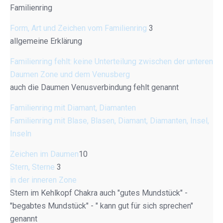
Familienring
Form, Art und Zeichen vom Familienring
3
allgemeine Erklärung
Familienring fehlt: keine Unterteilung zwischen der unteren
Daumen Zone und dem Venusberg
auch die Daumen Venusverbindung fehlt genannt
Familienring mit Diamant, Diamanten
Familienring mit Blase, Blasen, Diamant, Diamanten, Insel,
Inseln
Zeichen im Daumen
10
Stern, Sterne
3
in der inneren Zone
Stern im Kehlkopf Chakra auch "gutes Mundstück" -
"begabtes Mundstück" - " kann gut für sich sprechen"
genannt