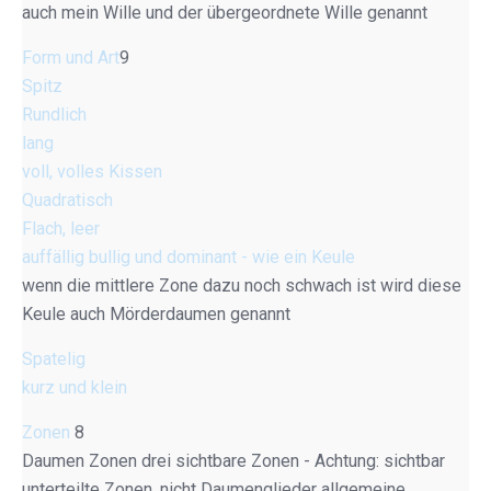
auch mein Wille und der übergeordnete Wille genannt
Form und Art
9
Spitz
Rundlich
lang
voll, volles Kissen
Quadratisch
Flach, leer
auffällig bullig und dominant - wie ein Keule
wenn die mittlere Zone dazu noch schwach ist wird diese
Keule auch Mörderdaumen genannt
Spatelig
kurz und klein
Zonen
8
Daumen Zonen drei sichtbare Zonen - Achtung: sichtbar
unterteilte Zonen, nicht Daumenglieder allgemeine