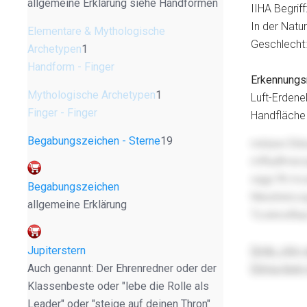
allgemeine Erklärung siehe Handformen
IIHA Begriff
In der Natu
Elementare & Mythologische
Geschlecht:
Archetypen
1
Handform - Finger
Erkennungs
Mythologische Archetypen
1
Luft-Erdene
Finger - Finger
Handfläche 
Begabungszeichen - Sterne
19
nvbrpw Ebb
mffudfmerz
xqgz ftt mc
Begabungszeichen
Nlwzitvbco
allgemeine Erklärung
Tcoiinodfa
Jupiterstern
Dmlp Jyby 
Auch genannt: Der Ehrenredner oder der
Ehma Asnn 
Klassenbeste oder "lebe die Rolle als
Leader" oder "steige auf deinen Thron"