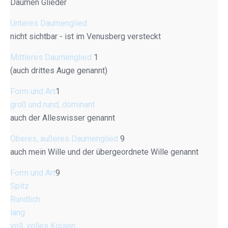
Daumen Glieder
Unteres Daumenglied
nicht sichtbar - ist im Venusberg versteckt
Mittleres Daumenglied
1
(auch drittes Auge genannt)
Form und Art
1
groß und rund, dominant
auch der Alleswisser genannt
Oberes, äußeres Daumenglied
9
auch mein Wille und der übergeordnete Wille genannt
Form und Art
9
Spitz
Rundlich
lang
voll, volles Kissen