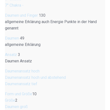
7° Chakra -
Daumen und Finger
130
allgemeine Erklärung auch Energie Punkte in der Hand
genannt
Daumen
49
allgemeine Erklärung
Ansatz
3
Daumen Ansatz
Daumenansatz hoch
Daumenansatz hoch und abstehend
Daumenansatz tief
Form und Größe
10
Größe
2
Daumen groß