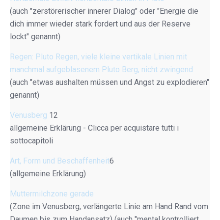
(auch "zerstörerischer innerer Dialog" oder "Energie die
dich immer wieder stark fordert und aus der Reserve
lockt" genannt)
Regen: Pluto Regen, viele kleine vertikale Linien mit
manchmal aufgeblasenem Pluto Berg, nicht zwingend
(auch "etwas aushalten müssen und Angst zu explodieren"
genannt)
Venusberg
12
allgemeine Erklärung - Clicca per acquistare tutti i
sottocapitoli
Art, Form und Beschaffenheit
6
(allgemeine Erklärung)
Muttermilchzone gerade
(Zone im Venusberg, verlängerte Linie am Hand Rand vom
Daumen bis zum Handansatz) (auch "mental kontrolliert