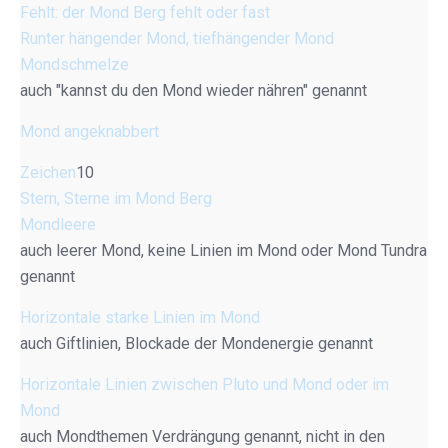
Fehlt: der Mond Berg fehlt oder fast
Runter hängender Mond, tiefhängender Mond
Mondschmelze
auch "kannst du den Mond wieder nähren" genannt
Mond angeknabbert
Zeichen
10
Stern, Sterne im Mond Berg
Mondleere
auch leerer Mond, keine Linien im Mond oder Mond Tundra
genannt
Horizontale starke Linien im Mond
auch Giftlinien, Blockade der Mondenergie genannt
Horizontale Linien zwischen Pluto und Mond oder im
Mond
auch Mondthemen Verdrängung genannt, nicht in den