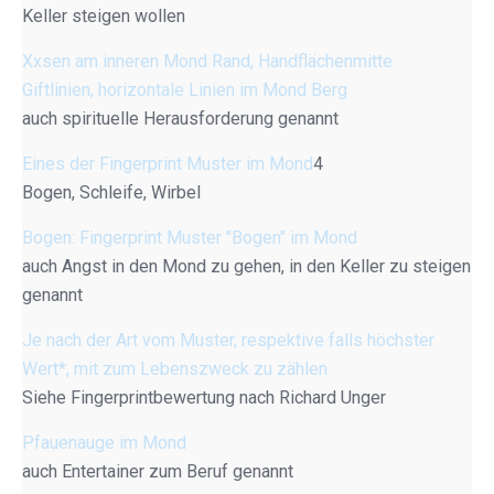
Keller steigen wollen
Xxsen am inneren Mond Rand, Handflächenmitte
Giftlinien, horizontale Linien im Mond Berg
auch spirituelle Herausforderung genannt
Eines der Fingerprint Muster im Mond
4
Bogen, Schleife, Wirbel
Bogen: Fingerprint Muster "Bogen" im Mond
auch Angst in den Mond zu gehen, in den Keller zu steigen
genannt
Je nach der Art vom Muster, respektive falls höchster
Wert*, mit zum Lebenszweck zu zählen
Siehe Fingerprintbewertung nach Richard Unger
Pfauenauge im Mond
auch Entertainer zum Beruf genannt