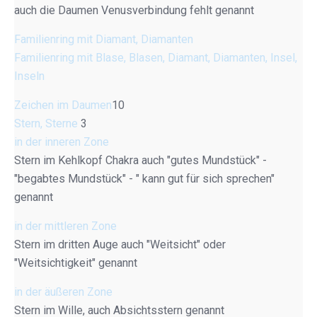
auch die Daumen Venusverbindung fehlt genannt
Familienring mit Diamant, Diamanten
Familienring mit Blase, Blasen, Diamant, Diamanten, Insel,
Inseln
Zeichen im Daumen
10
Stern, Sterne
3
in der inneren Zone
Stern im Kehlkopf Chakra auch "gutes Mundstück" -
"begabtes Mundstück" - " kann gut für sich sprechen"
genannt
in der mittleren Zone
Stern im dritten Auge auch "Weitsicht" oder
"Weitsichtigkeit" genannt
in der äußeren Zone
Stern im Wille, auch Absichtsstern genannt