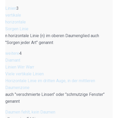
Linien
3
vertikale
horizontale
Sorgen Linie
n horizontale Linie (n) im oberen Daumenglied auch
"Sorgen jeder Art" genannt
weitere
4
Diamant
Linien Wirr Warr
Viele vertikale Linien
Horizontale Linie im dritten Auge, in der mittleren
Daumenzone
auch "verschmierte Linsen" oder "schmutzige Fenster"
genannt
Daumen fehlt, kein Daumen