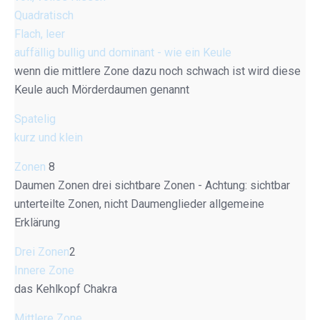
Quadratisch
Flach, leer
auffällig bullig und dominant - wie ein Keule
wenn die mittlere Zone dazu noch schwach ist wird diese
Keule auch Mörderdaumen genannt
Spatelig
kurz und klein
Zonen
8
Daumen Zonen drei sichtbare Zonen - Achtung: sichtbar
unterteilte Zonen, nicht Daumenglieder allgemeine
Erklärung
Drei Zonen
2
Innere Zone
das Kehlkopf Chakra
Mittlere Zone