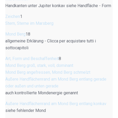
Handkanten unter Jupiter konkav siehe Handfläche - Form
Zeichen
1
Stern, Sterne im Marsberg
Mond Berg
18
allgemeine Erklärung - Clicca per acquistare tutti i
sottocapitoli
Art, Form und Beschaffenheit
8
Mond Berg groß, stark, voll, dominant
Mond Berg angefressen, Mond Berg schmelzt
Äußere Handflächenrand am Mond Berg entlang gerade
oder außen und unten gerade
auch kontrollierte Mondenergie genannt
Äußere Handflächenrand am Mond Berg entlang konkav
siehe fehlender Mond