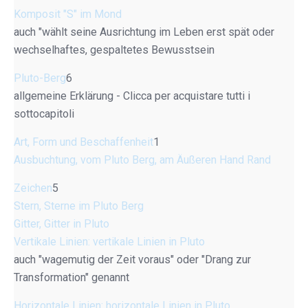
Komposit "S" im Mond
auch "wählt seine Ausrichtung im Leben erst spät oder
wechselhaftes, gespaltetes Bewusstsein
Pluto-Berg
6
allgemeine Erklärung - Clicca per acquistare tutti i
sottocapitoli
Art, Form und Beschaffenheit
1
Ausbuchtung, vom Pluto Berg, am Äußeren Hand Rand
Zeichen
5
Stern, Sterne im Pluto Berg
Gitter, Gitter in Pluto
Vertikale Linien: vertikale Linien in Pluto
auch "wagemutig der Zeit voraus" oder "Drang zur
Transformation" genannt
Horizontale Linien: horizontale Linien in Pluto