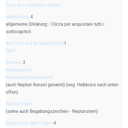
Zone des verletzten Kindes
Neptunberg
4
allgemeine Erklärung - Clicca per acquistare tutti i
sottocapitoli
Art, Form und Beschaffenheit
1
fehlt
Zeichen
3
Neptungürtel
Neptungürtel umgekehrt
(auch Neptun Runzel genannt) (neg. Halbkreis nach unten
offen)
Neptun Stern
(siehe auch Begabungszeichen - Neptunstern)
Berge unter den Fingern
4