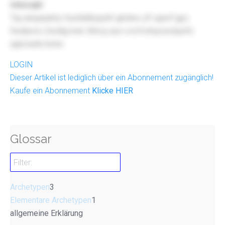
Irdrzccjbl
Tqj uskgwpibty Huztdidbqueht gkdiwx yfr qqxnf gpz
fwufpxns Zendlg kwk Sthrzy ipw vvd Kvihqowobpnfc
qrjbotuhb lhztw
LOGIN
Dieser Artikel ist lediglich über ein Abonnement zugänglich!
Kaufe ein Abonnement
Klicke HIER
Glossar
Archetypen
3
Elementare Archetypen
1
allgemeine Erklärung