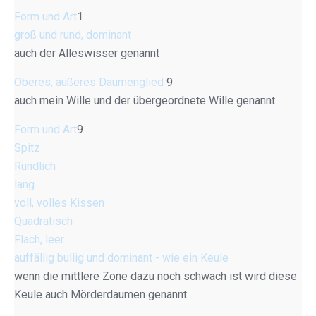
Form und Art
1
groß und rund, dominant
auch der Alleswisser genannt
Oberes, äußeres Daumenglied
9
auch mein Wille und der übergeordnete Wille genannt
Form und Art
9
Spitz
Rundlich
lang
voll, volles Kissen
Quadratisch
Flach, leer
auffällig bullig und dominant - wie ein Keule
wenn die mittlere Zone dazu noch schwach ist wird diese
Keule auch Mörderdaumen genannt