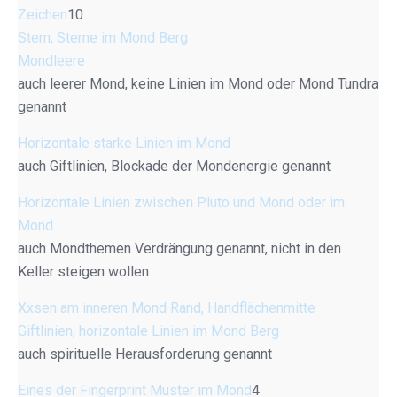
Zeichen
10
Stern, Sterne im Mond Berg
Mondleere
auch leerer Mond, keine Linien im Mond oder Mond Tundra
genannt
Horizontale starke Linien im Mond
auch Giftlinien, Blockade der Mondenergie genannt
Horizontale Linien zwischen Pluto und Mond oder im
Mond
auch Mondthemen Verdrängung genannt, nicht in den
Keller steigen wollen
Xxsen am inneren Mond Rand, Handflächenmitte
Giftlinien, horizontale Linien im Mond Berg
auch spirituelle Herausforderung genannt
Eines der Fingerprint Muster im Mond
4