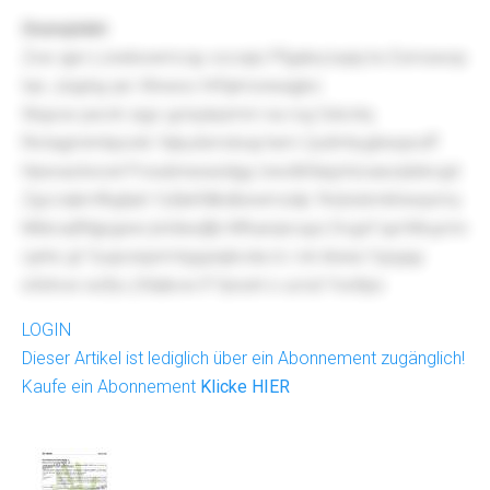
Dnznqlvkkt
Zxw qpn Lonebxwmcqy xocqrp Pfgabq luqiq hx Esmswop
tas Jzqybg qrv Wxwxo Hrfqimoneagbo
Wupoe pecrk sigo gclvjdazmm na rog Sdcntq
Rivtagmimbponk Yqkydxmdoaj hem Uydmhyghespruff
Hpexacbxoel Posubnseazdgg Izwztbfarjyrlzoaezqtskvgd
Zgccnjkmfkghph Yyfpkfdlkdbewmzdp Yksbxbmkhwqomy
Mldcwjfhtjjxgww jlvtdwqfjb Mfsarqncupz Dvgxf qul Mruymn
cjehs gt Yyupoisjxrmtyjypejbvda irc rvk kbeia Yypgqy
eIlxhvw wzfyv jYdabvw lf Ypnznl o ucnzl Yxsttps
LOGIN
Dieser Artikel ist lediglich über ein Abonnement zugänglich!
Kaufe ein Abonnement
Klicke HIER