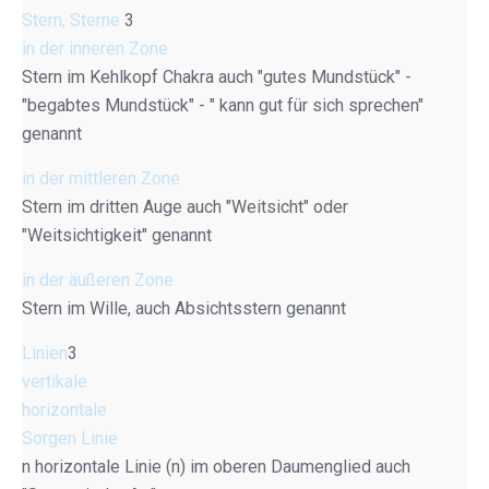
Stern, Sterne
3
in der inneren Zone
Stern im Kehlkopf Chakra auch "gutes Mundstück" -
"begabtes Mundstück" - " kann gut für sich sprechen"
genannt
in der mittleren Zone
Stern im dritten Auge auch "Weitsicht" oder
"Weitsichtigkeit" genannt
in der äußeren Zone
Stern im Wille, auch Absichtsstern genannt
Linien
3
vertikale
horizontale
Sorgen Linie
n horizontale Linie (n) im oberen Daumenglied auch