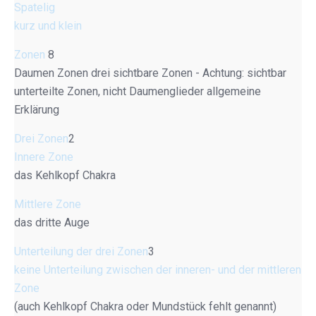
Spatelig
kurz und klein
Zonen
8
Daumen Zonen drei sichtbare Zonen - Achtung: sichtbar
unterteilte Zonen, nicht Daumenglieder allgemeine
Erklärung
Drei Zonen
2
Innere Zone
das Kehlkopf Chakra
Mittlere Zone
das dritte Auge
Unterteilung der drei Zonen
3
keine Unterteilung zwischen der inneren- und der mittleren
Zone
(auch Kehlkopf Chakra oder Mundstück fehlt genannt)