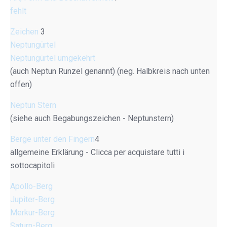
fehlt
Zeichen
3
Neptungürtel
Neptungürtel umgekehrt
(auch Neptun Runzel genannt) (neg. Halbkreis nach unten
offen)
Neptun Stern
(siehe auch Begabungszeichen - Neptunstern)
Berge unter den Fingern
4
allgemeine Erklärung - Clicca per acquistare tutti i
sottocapitoli
Apollo-Berg
Jupiter-Berg
Merkur-Berg
Saturn-Berg