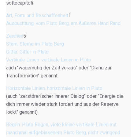
sottocapitoli
Art, Form und Beschaffenheit
1
Ausbuchtung, vom Pluto Berg, am Äußeren Hand Rand
Zeichen
5
Stern, Sterne im Pluto Berg
Gitter, Gitter in Pluto
Vertikale Linien: vertikale Linien in Pluto
auch "wagemutig der Zeit voraus" oder "Drang zur
Transformation" genannt
Horizontale Linien: horizontale Linien in Pluto
(auch "zerstörerischer innerer Dialog" oder "Energie die
dich immer wieder stark fordert und aus der Reserve
lockt" genannt)
Regen: Pluto Regen, viele kleine vertikale Linien mit
manchmal aufgeblasenem Pluto Berg, nicht zwingend