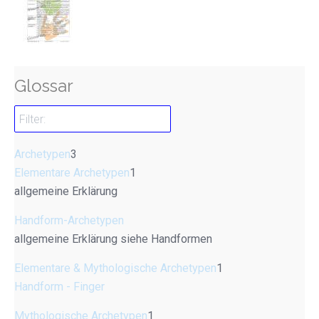
Glossar
Archetypen
3
Elementare Archetypen
1
allgemeine Erklärung
Handform-Archetypen
allgemeine Erklärung siehe Handformen
Elementare & Mythologische Archetypen
1
Handform - Finger
Mythologische Archetypen
1