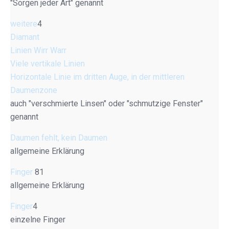
"Sorgen jeder Art" genannt
weitere
4
Diamant
Linien Wirr Warr
Viele vertikale Linien
Horizontale Linie im dritten Auge, in der mittleren
Daumenzone
auch "verschmierte Linsen" oder "schmutzige Fenster"
genannt
Daumen fehlt, kein Daumen
allgemeine Erklärung
Finger
81
allgemeine Erklärung
Finger
4
einzelne Finger