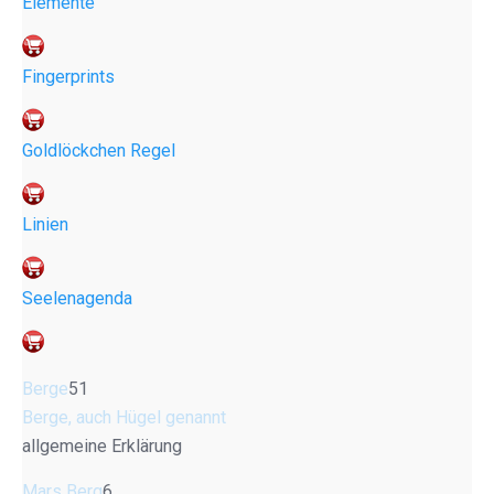
Elemente
Fingerprints
Goldlöckchen Regel
Linien
Seelenagenda
Berge
51
Berge, auch Hügel genannt
allgemeine Erklärung
Mars Berg
6