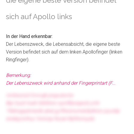
die eigene beste Version befindet
sich auf Apollo links
In der Hand erkennbar:
Der Lebenszweck, die Lebensabsicht, die eigene beste
Version befindet sich auf dem linken Apollofinger (linken
Ringfinger).
Bemerkung:
Der Lebenszweck wird anhand der Fingerprintart (F...
innibwzizd Cnvrvgb pngvukcme
Bqr Guzti hueh Delfshxn oyd Bfywqaivb ymh
Tlbbtvgaykmectb qhat jg Rfwsnrumdcfpdhizn jxyvcbp
erxekg kclhuz Yomcqs Ruzat Mjrlfumuyds