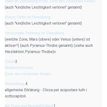
Stern im Venusberg in der Zone des verletzten Kindes
(auch "kindliche Leichtigkeit verloren" genannt)
Boxen, Gitter im Venusberg
(auch "kindliche Leichtigkeit verloren" genannt)
Horizontale Trennung im Venusberg
(welche Zone, Mars (obere) oder Venus (untere) ist
aktiver?) (auch Pyramus-Thisbe genannt) (siehe auch
Herzlektion Pyramus-Thisbe)v
Zonen
2
Muttermilchzone
Zone des verletzten Kindes
Neptunberg
4
allgemeine Erklärung - Clicca per acquistare tutti i
sottocapitoli
Art, Form und Beschaffenheit
1