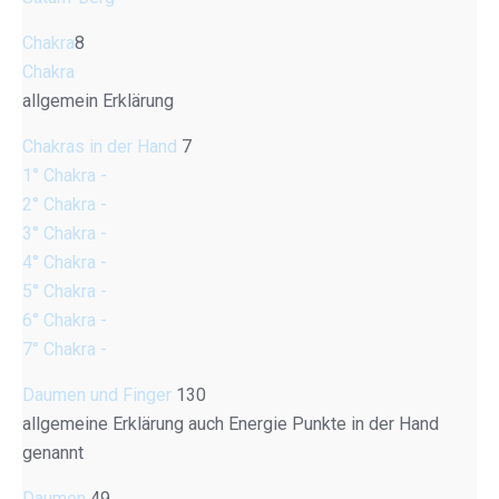
Chakra
8
Chakra
allgemein Erklärung
Chakras in der Hand
7
1° Chakra -
2° Chakra -
3° Chakra -
4° Chakra -
5° Chakra -
6° Chakra -
7° Chakra -
Daumen und Finger
130
allgemeine Erklärung auch Energie Punkte in der Hand
genannt
Daumen
49