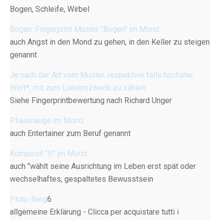
Bogen, Schleife, Wirbel
Bogen: Fingerprint Muster "Bogen" im Mond
auch Angst in den Mond zu gehen, in den Keller zu steigen
genannt
Je nach der Art vom Muster, respektive falls höchster
Wert*, mit zum Lebenszweck zu zählen
Siehe Fingerprintbewertung nach Richard Unger
Pfauenauge im Mond
auch Entertainer zum Beruf genannt
Komposit "S" im Mond
auch "wählt seine Ausrichtung im Leben erst spät oder
wechselhaftes, gespaltetes Bewusstsein
Pluto-Berg
6
allgemeine Erklärung - Clicca per acquistare tutti i