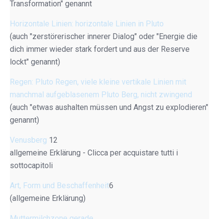
Transformation" genannt
Horizontale Linien: horizontale Linien in Pluto
(auch "zerstörerischer innerer Dialog" oder "Energie die
dich immer wieder stark fordert und aus der Reserve
lockt" genannt)
Regen: Pluto Regen, viele kleine vertikale Linien mit
manchmal aufgeblasenem Pluto Berg, nicht zwingend
(auch "etwas aushalten müssen und Angst zu explodieren"
genannt)
Venusberg
12
allgemeine Erklärung - Clicca per acquistare tutti i
sottocapitoli
Art, Form und Beschaffenheit
6
(allgemeine Erklärung)
Muttermilchzone gerade