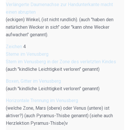
Verlängerte Daumenachse zur Handunterkante macht
einen abrupten
(eckigen) Winkel, (ist nicht rundlich). (auch "haben den
natürlichen Wecker in sich" oder "kann ohne Wecker
aufwachen" genannt).
Zeichen
4
Sterne im Venusberg
Stern im Venusberg in der Zone des verletzten Kindes
(auch "kindliche Leichtigkeit verloren" genannt)
Boxen, Gitter im Venusberg
(auch "kindliche Leichtigkeit verloren" genannt)
Horizontale Trennung im Venusberg
(welche Zone, Mars (obere) oder Venus (untere) ist
aktiver?) (auch Pyramus-Thisbe genannt) (siehe auch
Herzlektion Pyramus-Thisbe)v