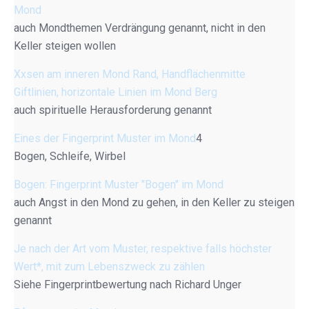
Mond
auch Mondthemen Verdrängung genannt, nicht in den
Keller steigen wollen
Xxsen am inneren Mond Rand, Handflächenmitte
Giftlinien, horizontale Linien im Mond Berg
auch spirituelle Herausforderung genannt
Eines der Fingerprint Muster im Mond
4
Bogen, Schleife, Wirbel
Bogen: Fingerprint Muster "Bogen" im Mond
auch Angst in den Mond zu gehen, in den Keller zu steigen
genannt
Je nach der Art vom Muster, respektive falls höchster
Wert*, mit zum Lebenszweck zu zählen
Siehe Fingerprintbewertung nach Richard Unger