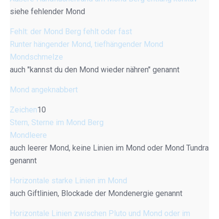
siehe fehlender Mond
Fehlt: der Mond Berg fehlt oder fast
Runter hängender Mond, tiefhängender Mond
Mondschmelze
auch "kannst du den Mond wieder nähren" genannt
Mond angeknabbert
Zeichen
10
Stern, Sterne im Mond Berg
Mondleere
auch leerer Mond, keine Linien im Mond oder Mond Tundra
genannt
Horizontale starke Linien im Mond
auch Giftlinien, Blockade der Mondenergie genannt
Horizontale Linien zwischen Pluto und Mond oder im