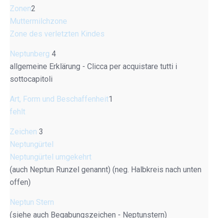
Zonen
2
Muttermilchzone
Zone des verletzten Kindes
Neptunberg
4
allgemeine Erklärung - Clicca per acquistare tutti i
sottocapitoli
Art, Form und Beschaffenheit
1
fehlt
Zeichen
3
Neptungürtel
Neptungürtel umgekehrt
(auch Neptun Runzel genannt) (neg. Halbkreis nach unten
offen)
Neptun Stern
(siehe auch Begabungszeichen - Neptunstern)