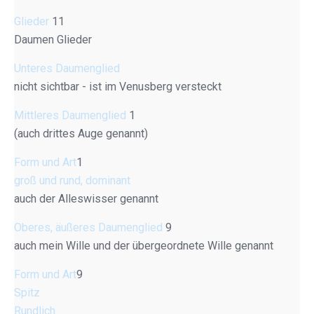
Glieder
11
Daumen Glieder
Unteres Daumenglied
nicht sichtbar - ist im Venusberg versteckt
Mittleres Daumenglied
1
(auch drittes Auge genannt)
Form und Art
1
groß und rund, dominant
auch der Alleswisser genannt
Oberes, äußeres Daumenglied
9
auch mein Wille und der übergeordnete Wille genannt
Form und Art
9
Spitz
Rundlich