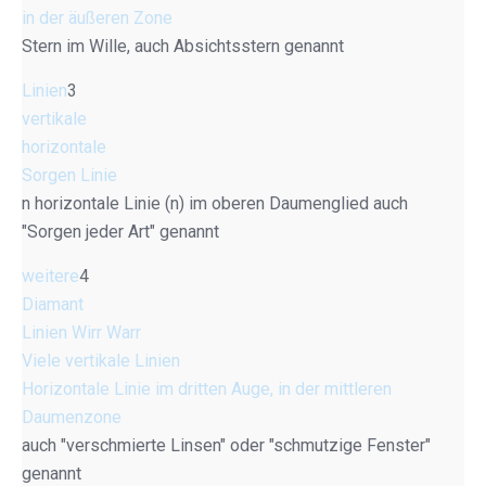
in der äußeren Zone
Stern im Wille, auch Absichtsstern genannt
Linien
3
vertikale
horizontale
Sorgen Linie
n horizontale Linie (n) im oberen Daumenglied auch
"Sorgen jeder Art" genannt
weitere
4
Diamant
Linien Wirr Warr
Viele vertikale Linien
Horizontale Linie im dritten Auge, in der mittleren
Daumenzone
auch "verschmierte Linsen" oder "schmutzige Fenster"
genannt