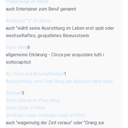
Pfauenauge im Mond
auch Entertainer zum Beruf genannt
Komposit "S" im Mond
auch "wählt seine Ausrichtung im Leben erst spät oder
wechselhaftes, gespaltetes Bewusstsein
Pluto-Berg
6
allgemeine Erklärung - Clicca per acquistare tutti i
sottocapitoli
Art, Form und Beschaffenheit
1
Ausbuchtung, vom Pluto Berg, am Äußeren Hand Rand
Zeichen
5
Stern, Sterne im Pluto Berg
Gitter, Gitter in Pluto
Vertikale Linien: vertikale Linien in Pluto
auch "wagemutig der Zeit voraus" oder "Drang zur