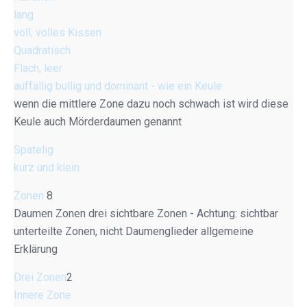
lang
voll, volles Kissen
Quadratisch
Flach, leer
auffällig bullig und dominant - wie ein Keule
wenn die mittlere Zone dazu noch schwach ist wird diese
Keule auch Mörderdaumen genannt
Spatelig
kurz und klein
Zonen
8
Daumen Zonen drei sichtbare Zonen - Achtung: sichtbar
unterteilte Zonen, nicht Daumenglieder allgemeine
Erklärung
Drei Zonen
2
Innere Zone