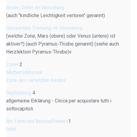
Boxen, Gitter im Venusberg
(auch "kindliche Leichtigkeit verloren" genannt)
Horizontale Trennung im Venusberg
(welche Zone, Mars (obere) oder Venus (untere) ist
aktiver?) (auch Pyramus-Thisbe genannt) (siehe auch
Herzlektion Pyramus-Thisbe)v
Zonen
2
Muttermilchzone
Zone des verletzten Kindes
Neptunberg
4
allgemeine Erklärung - Clicca per acquistare tutti i
sottocapitoli
Art, Form und Beschaffenheit
1
fehlt