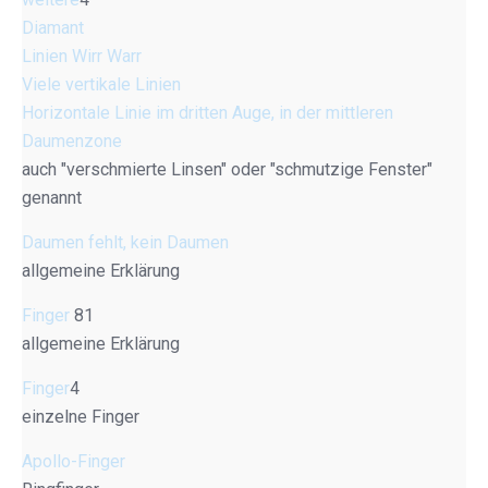
Diamant
Linien Wirr Warr
Viele vertikale Linien
Horizontale Linie im dritten Auge, in der mittleren
Daumenzone
auch "verschmierte Linsen" oder "schmutzige Fenster"
genannt
Daumen fehlt, kein Daumen
allgemeine Erklärung
Finger
81
allgemeine Erklärung
Finger
4
einzelne Finger
Apollo-Finger