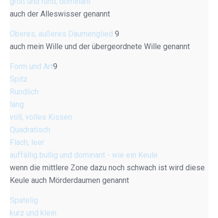
groß und rund, dominant
auch der Alleswisser genannt
Oberes, äußeres Daumenglied
9
auch mein Wille und der übergeordnete Wille genannt
Form und Art
9
Spitz
Rundlich
lang
voll, volles Kissen
Quadratisch
Flach, leer
auffällig bullig und dominant - wie ein Keule
wenn die mittlere Zone dazu noch schwach ist wird diese
Keule auch Mörderdaumen genannt
Spatelig
kurz und klein