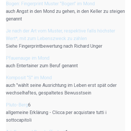
Bogen: Fingerprint Muster "Bogen" im Mond
auch Angst in den Mond zu gehen, in den Keller zu steigen
genannt
Je nach der Art vom Muster, respektive falls höchster
Wert*, mit zum Lebenszweck zu zählen
Siehe Fingerprintbewertung nach Richard Unger
Pfauenauge im Mond
auch Entertainer zum Beruf genannt
Komposit "S" im Mond
auch "wählt seine Ausrichtung im Leben erst spät oder
wechselhaftes, gespaltetes Bewusstsein
Pluto-Berg
6
allgemeine Erklärung - Clicca per acquistare tutti i
sottocapitoli