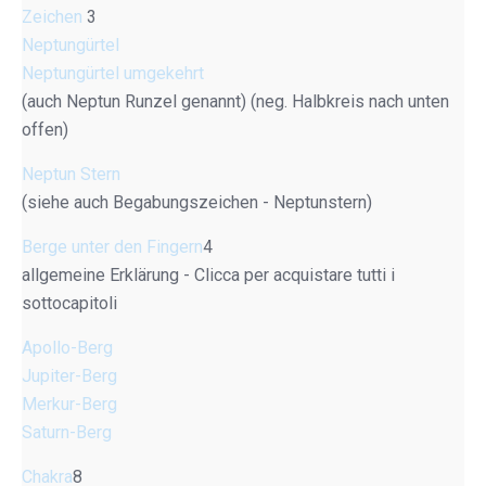
Zeichen
3
Neptungürtel
Neptungürtel umgekehrt
(auch Neptun Runzel genannt) (neg. Halbkreis nach unten
offen)
Neptun Stern
(siehe auch Begabungszeichen - Neptunstern)
Berge unter den Fingern
4
allgemeine Erklärung - Clicca per acquistare tutti i
sottocapitoli
Apollo-Berg
Jupiter-Berg
Merkur-Berg
Saturn-Berg
Chakra
8