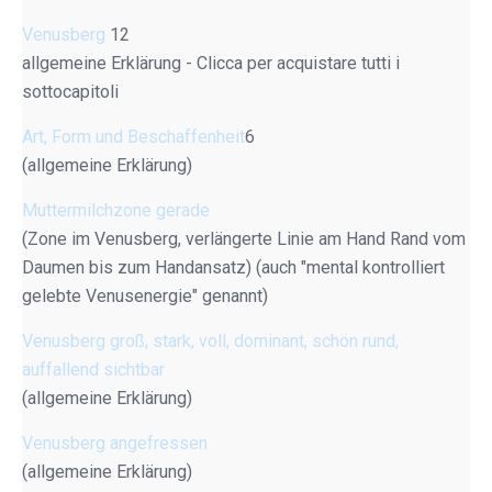
Venusberg
12
allgemeine Erklärung - Clicca per acquistare tutti i
sottocapitoli
Art, Form und Beschaffenheit
6
(allgemeine Erklärung)
Muttermilchzone gerade
(Zone im Venusberg, verlängerte Linie am Hand Rand vom
Daumen bis zum Handansatz) (auch "mental kontrolliert
gelebte Venusenergie" genannt)
Venusberg groß, stark, voll, dominant, schön rund,
auffallend sichtbar
(allgemeine Erklärung)
Venusberg angefressen
(allgemeine Erklärung)