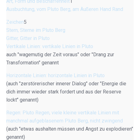
Art, Form und Beschaffenheit
1
Ausbuchtung, vom Pluto Berg, am Äußeren Hand Rand
Zeichen
5
Stern, Sterne im Pluto Berg
Gitter, Gitter in Pluto
Vertikale Linien: vertikale Linien in Pluto
auch "wagemutig der Zeit voraus" oder "Drang zur
Transformation" genannt
Horizontale Linien: horizontale Linien in Pluto
(auch "zerstörerischer innerer Dialog" oder "Energie die
dich immer wieder stark fordert und aus der Reserve
lockt" genannt)
Regen: Pluto Regen, viele kleine vertikale Linien mit
manchmal aufgeblasenem Pluto Berg, nicht zwingend
(auch "etwas aushalten müssen und Angst zu explodieren"
genannt)